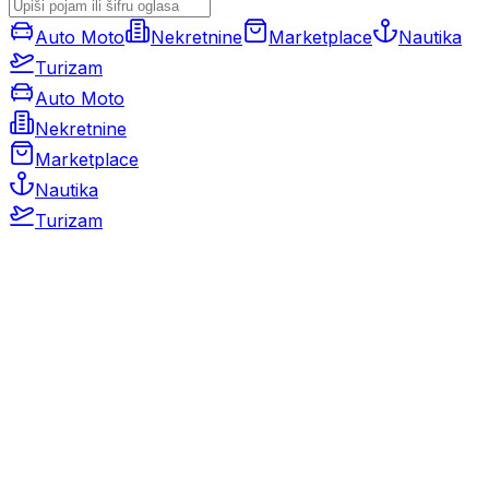
Auto Moto
Nekretnine
Marketplace
Nautika
Turizam
Auto Moto
Nekretnine
Marketplace
Nautika
Turizam
Auto Moto
Rabljeni automobili
Novi automobili
Motocikli / motori
Gospodarska vozila
Rezervni dijelovi i oprema
Kamperi i kamp prikolice