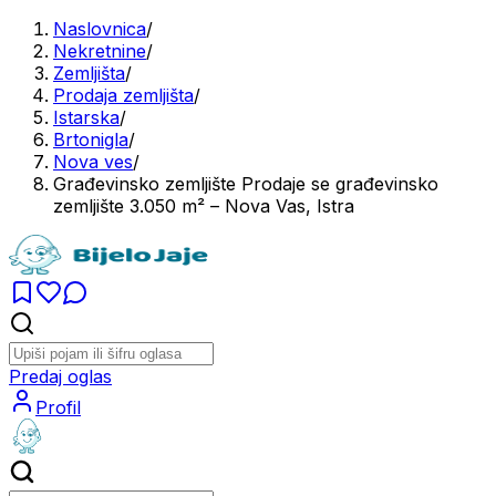
Naslovnica
/
Nekretnine
/
Zemljišta
/
Prodaja zemljišta
/
Istarska
/
Brtonigla
/
Nova ves
/
Građevinsko zemljište Prodaje se građevinsko
zemljište 3.050 m² – Nova Vas, Istra
Predaj oglas
Profil