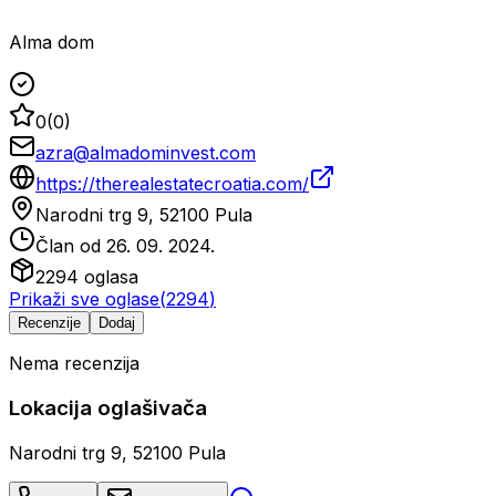
Alma dom
0
(
0
)
azra@almadominvest.com
https://therealestatecroatia.com/
Narodni trg 9, 52100 Pula
Član od
26. 09. 2024.
2294
oglasa
Prikaži sve oglase
(
2294
)
Recenzije
Dodaj
Nema recenzija
Lokacija oglašivača
Narodni trg 9, 52100 Pula