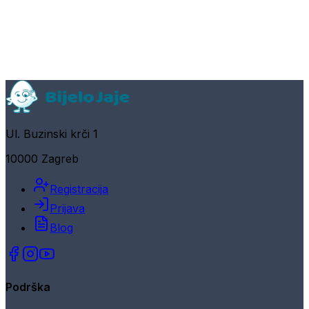
Ul. Buzinski krči 1
10000 Zagreb
Registracija
Prijava
Blog
Podrška