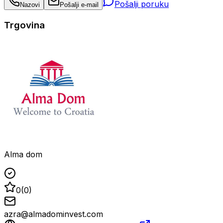
Pošalji poruku
Nazovi
Pošalji e-mail
Trgovina
Alma dom
0
(
0
)
azra@almadominvest.com