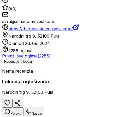
0
(
0
)
azra@almadominvest.com
https://therealestatecroatia.com/
Narodni trg 9, 52100 Pula
Član od
26. 09. 2024.
2286
oglasa
Prikaži sve oglase
(
2286
)
Recenzije
Dodaj
Nema recenzija
Lokacija oglašivača
Narodni trg 9, 52100 Pula
Poruka
Nazovi