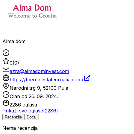
Alma dom
0
(
0
)
azra@almadominvest.com
https://therealestatecroatia.com/
Narodni trg 9, 52100 Pula
Član od
26. 09. 2024.
2286
oglasa
Prikaži sve oglase
(
2286
)
Recenzije
Dodaj
Nema recenzija