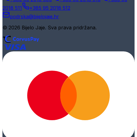
2018 511
+385 95 2018 512
podrska@bijelojaje.hr
© 2026 Bijelo Jaje. Sva prava pridržana.