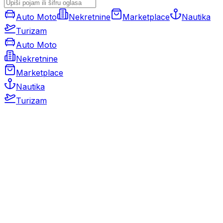
Auto Moto
Nekretnine
Marketplace
Nautika
Turizam
Auto Moto
Nekretnine
Marketplace
Nautika
Turizam
Auto Moto
Rabljeni automobili
Novi automobili
Motocikli / motori
Gospodarska vozila
Rezervni dijelovi i oprema
Kamperi i kamp prikolice