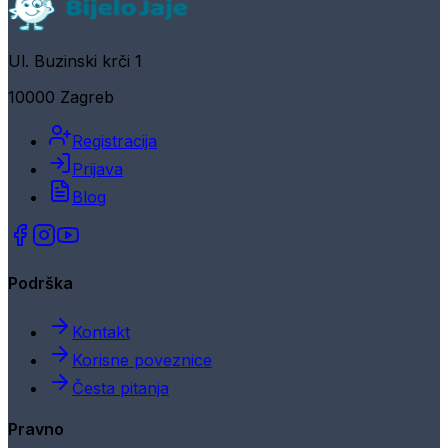
Ul. Buzinski krči 1
10000 Zagreb
Registracija
Prijava
Blog
Podrška
Kontakt
Korisne poveznice
Česta pitanja
Pravno