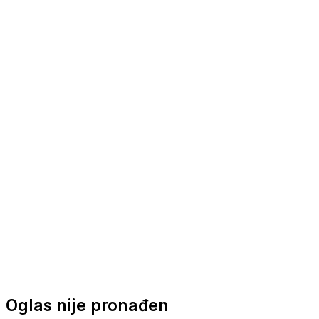
Nautička oprema
Brodski motori
Turizam
Apartmani
Sobe
Kuće za odmor
Aranžmani
Oglas nije pronađen