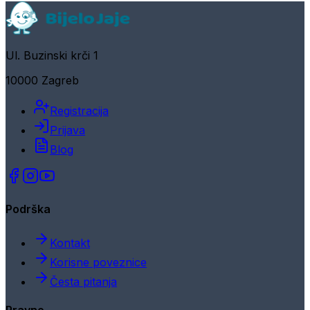
Ul. Buzinski krči 1
10000 Zagreb
Registracija
Prijava
Blog
Podrška
Kontakt
Korisne poveznice
Česta pitanja