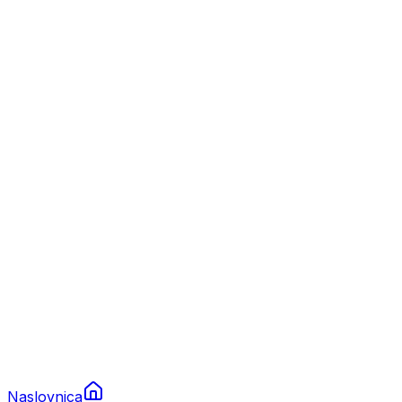
Nautika
Plovila
Charter
Prikolice za plovila
Brodski rezervni dijelovi
Nautička oprema
Brodski motori
Turizam
Apartmani
Sobe
Kuće za odmor
Aranžmani
Naslovnica