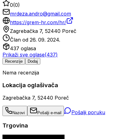
0
(
0
)
mrdeza.andro@gmail.com
https://grem-hr.com/hr/
Zagrebačka 7, 52440 Poreč
Član od
26. 09. 2024.
437
oglasa
Prikaži sve oglase
(
437
)
Recenzije
Dodaj
Nema recenzija
Lokacija oglašivača
Zagrebačka 7, 52440 Poreč
Pošalji poruku
Nazovi
Pošalji e-mail
Trgovina