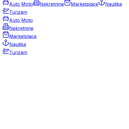
Auto Moto
Nekretnine
Marketplace
Nautika
Turizam
Auto Moto
Nekretnine
Marketplace
Nautika
Turizam
Auto Moto
Rabljeni automobili
Novi automobili
Motocikli / motori
Gospodarska vozila
Rezervni dijelovi i oprema
Kamperi i kamp prikolice