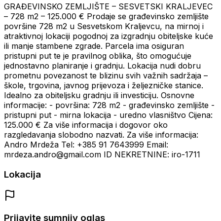
GRAĐEVINSKO ZEMLJIŠTE – SESVETSKI KRALJEVEC
– 728 m2 – 125.000 € Prodaje se građevinsko zemljište
površine 728 m2 u Sesvetskom Kraljevcu, na mirnoj i
atraktivnoj lokaciji pogodnoj za izgradnju obiteljske kuće
ili manje stambene zgrade. Parcela ima osiguran
pristupni put te je pravilnog oblika, što omogućuje
jednostavno planiranje i gradnju. Lokacija nudi dobru
prometnu povezanost te blizinu svih važnih sadržaja –
škole, trgovina, javnog prijevoza i željezničke stanice.
Idealno za obiteljsku gradnju ili investiciju. Osnovne
informacije: - površina: 728 m2 - građevinsko zemljište -
pristupni put - mirna lokacija - uredno vlasništvo Cijena:
125.000 € Za više informacija i dogovor oko
razgledavanja slobodno nazvati. Za više informacija:
Andro Mrdeža Tel: +385 91 7643999 Email:
mrdeza.andro@gmail.com ID NEKRETNINE: iro-1711
Lokacija
Prijavite sumnjiv oglas