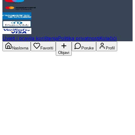
Uvjeti i pravila korištenja
Politika privatnosti
Kolačići
Naslovna
Favoriti
Poruke
Profil
Objavi