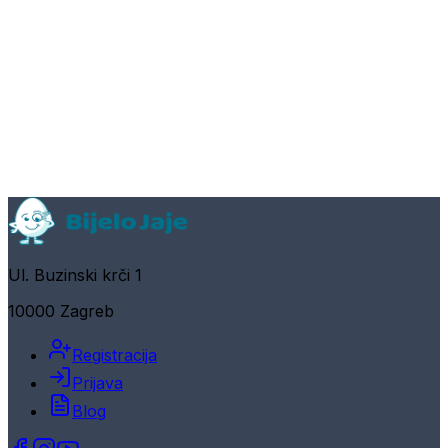
Ul. Buzinski krči 1
10000 Zagreb
Registracija
Prijava
Blog