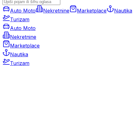
Auto Moto
Nekretnine
Marketplace
Nautika
Turizam
Auto Moto
Nekretnine
Marketplace
Nautika
Turizam
Auto Moto
Rabljeni automobili
Novi automobili
Motocikli / motori
Gospodarska vozila
Rezervni dijelovi i oprema
Kamperi i kamp prikolice