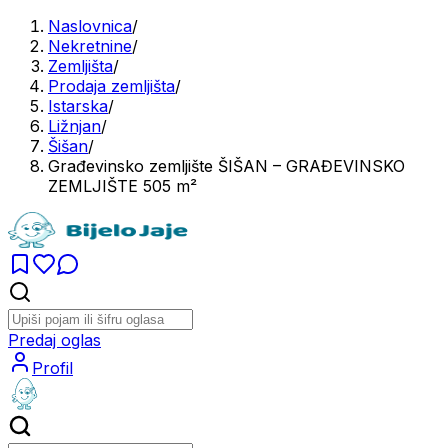
Naslovnica
/
Nekretnine
/
Zemljišta
/
Prodaja zemljišta
/
Istarska
/
Ližnjan
/
Šišan
/
Građevinsko zemljište ŠIŠAN – GRAĐEVINSKO
ZEMLJIŠTE 505 m²
Predaj oglas
Profil