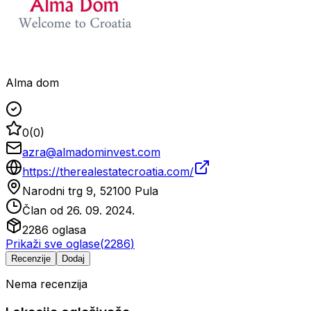
Alma dom
0
(
0
)
azra@almadominvest.com
https://therealestatecroatia.com/
Narodni trg 9, 52100 Pula
Član od
26. 09. 2024.
2286
oglasa
Prikaži sve oglase
(
2286
)
Recenzije
Dodaj
Nema recenzija