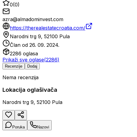
0
(
0
)
azra@almadominvest.com
https://therealestatecroatia.com/
Narodni trg 9, 52100 Pula
Član od
26. 09. 2024.
2286
oglasa
Prikaži sve oglase
(
2286
)
Recenzije
Dodaj
Nema recenzija
Lokacija oglašivača
Narodni trg 9, 52100 Pula
Poruka
Nazovi