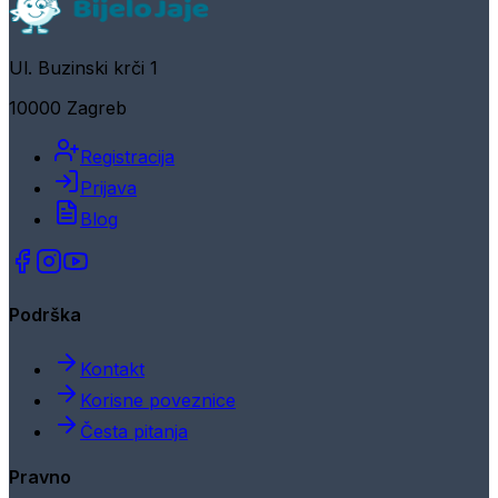
Ul. Buzinski krči 1
10000 Zagreb
Registracija
Prijava
Blog
Podrška
Kontakt
Korisne poveznice
Česta pitanja
Pravno