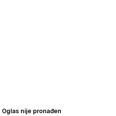
Nautička oprema
Brodski motori
Turizam
Apartmani
Sobe
Kuće za odmor
Aranžmani
Oglas nije pronađen