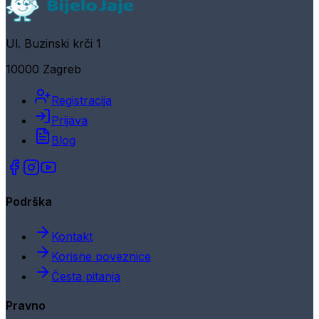
Ul. Buzinski krči 1
10000 Zagreb
Registracija
Prijava
Blog
Podrška
Kontakt
Korisne poveznice
Česta pitanja
Pravno