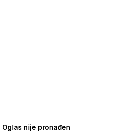
Nautička oprema
Brodski motori
Turizam
Apartmani
Sobe
Kuće za odmor
Aranžmani
Oglas nije pronađen