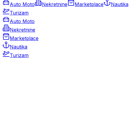
Auto Moto
Nekretnine
Marketplace
Nautika
Turizam
Auto Moto
Nekretnine
Marketplace
Nautika
Turizam
Auto Moto
Rabljeni automobili
Novi automobili
Motocikli / motori
Gospodarska vozila
Rezervni dijelovi i oprema
Kamperi i kamp prikolice