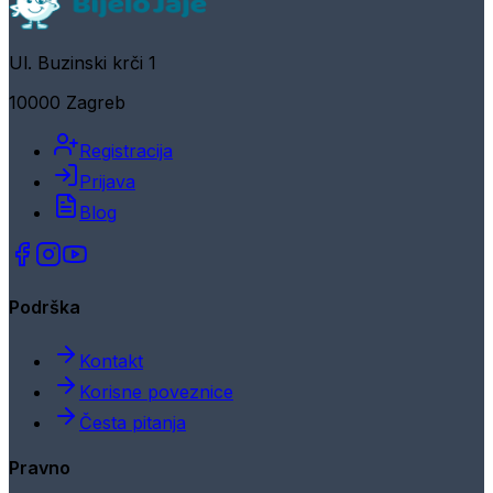
Ul. Buzinski krči 1
10000 Zagreb
Registracija
Prijava
Blog
Podrška
Kontakt
Korisne poveznice
Česta pitanja
Pravno