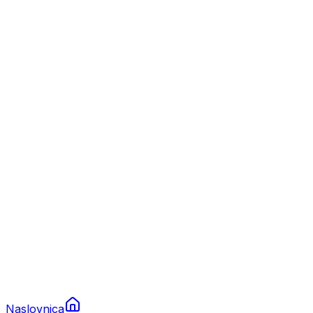
Nautika
Plovila
Charter
Prikolice za plovila
Brodski rezervni dijelovi
Nautička oprema
Brodski motori
Turizam
Apartmani
Sobe
Kuće za odmor
Aranžmani
Naslovnica