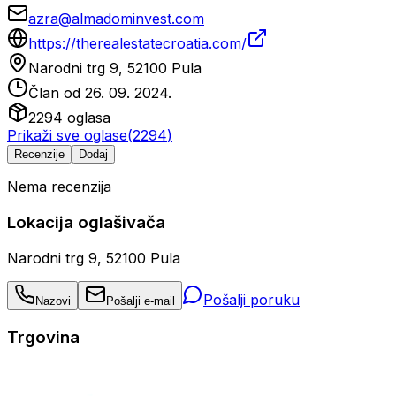
azra@almadominvest.com
https://therealestatecroatia.com/
Narodni trg 9, 52100 Pula
Član od
26. 09. 2024.
2294
oglasa
Prikaži sve oglase
(
2294
)
Recenzije
Dodaj
Nema recenzija
Lokacija oglašivača
Narodni trg 9, 52100 Pula
Pošalji poruku
Nazovi
Pošalji e-mail
Trgovina