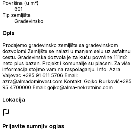
Površina (u m²)
891
Tip zemljišta
Građevinsko
Opis
Prodajemo građevinsko zemljište sa građevinskom
dozvolom! Zemljište se nalazi u manjem selu uz asfaltnu
cestu. Građevinska dozvola je za kuću površine 111m2
neto plus bazen. Projekt i komunalije su plaćeni. Za više
informacija stojimo vam na raspolaganju. Info: Azra
Valjevac +385 91 611 5706 Email:
azra@almadominvest.com Kontakt: Gojko Đurković+385
95 4700000 Email: gojko@alma-nekretnine.com
Lokacija
Prijavite sumnjiv oglas