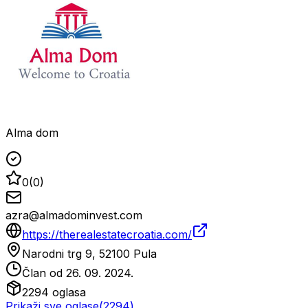
Alma dom
0
(
0
)
azra@almadominvest.com
https://therealestatecroatia.com/
Narodni trg 9, 52100 Pula
Član od
26. 09. 2024.
2294
oglasa
Prikaži sve oglase
(
2294
)