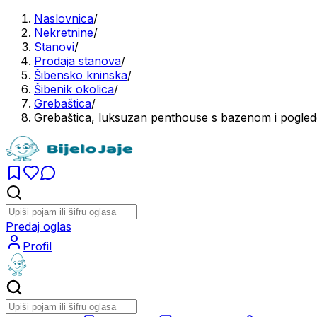
Naslovnica
/
Nekretnine
/
Stanovi
/
Prodaja stanova
/
Šibensko kninska
/
Šibenik okolica
/
Grebaštica
/
Grebaštica, luksuzan penthouse s bazenom i pogled
Predaj oglas
Profil