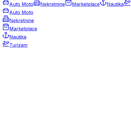
Auto Moto
Nekretnine
Marketplace
Nautika
Auto Moto
Nekretnine
Marketplace
Nautika
Turizam
Auto Moto
Rabljeni automobili
Novi automobili
Motocikli / motori
Gospodarska vozila
Rezervni dijelovi i oprema
Kamperi i kamp prikolice
Oldtimeri