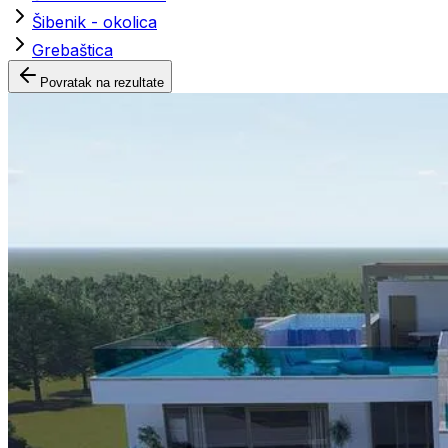
Šibenik - okolica
Grebaštica
Povratak na rezultate