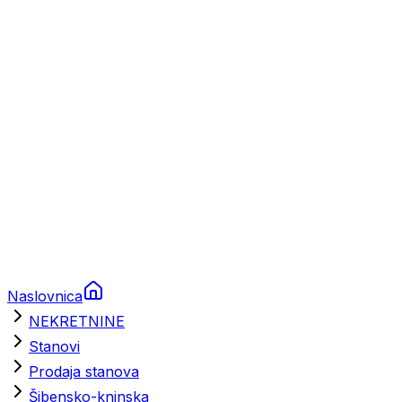
Prikolice za plovila
Brodski rezervni dijelovi
Nautička oprema
Brodski motori
Turizam
Apartmani
Sobe
Kuće za odmor
Aranžmani
Naslovnica
NEKRETNINE
Stanovi
Prodaja stanova
Šibensko-kninska