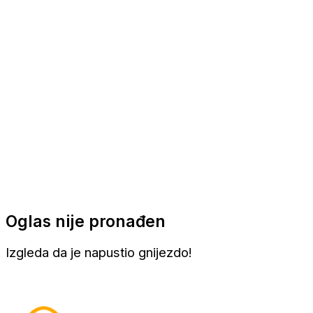
Apartmani
Sobe
Kuće za odmor
Aranžmani
Oglas nije pronađen
Izgleda da je napustio gnijezdo!