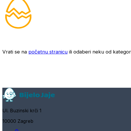
Vrati se na
početnu stranicu
ili odaberi neku od kategori
Ul. Buzinski krči 1
10000 Zagreb