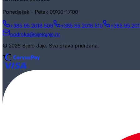
Ponedjeljak - Petak 09:00-17:00
+385 95 2018 509
+385 95 2018 510
+385 95 201
podrska@bijelojaje.hr
© 2026 Bijelo Jaje. Sva prava pridržana.