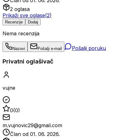
Član od
01. 06. 2026.
2
oglasa
Prikaži sve oglase
(
2
)
Recenzije
Dodaj
Nema recenzija
Pošalji poruku
Nazovi
Pošalji e-mail
Privatni oglašivač
vujne
0
(
0
)
m.vujnovic29@gmail.com
Član od
01. 06. 2026.