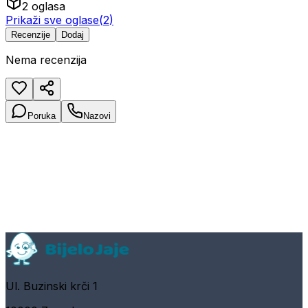
2
oglasa
Prikaži sve oglase
(
2
)
Recenzije
Dodaj
Nema recenzija
Poruka
Nazovi
Ul. Buzinski krči 1