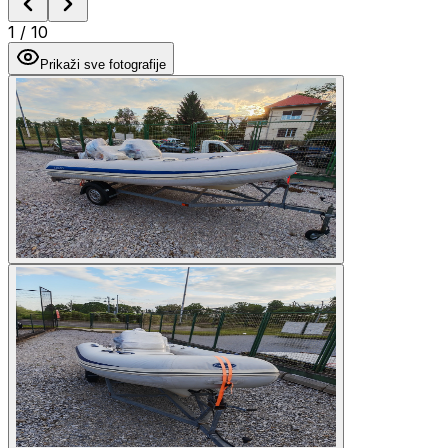
1
/
10
Prikaži sve fotografije