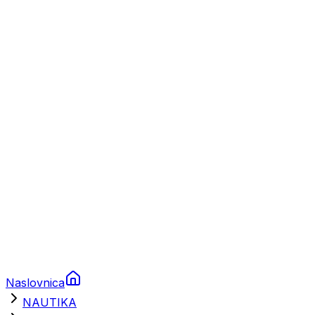
Plovila
Charter
Prikolice za plovila
Brodski rezervni dijelovi
Nautička oprema
Brodski motori
Turizam
Apartmani
Sobe
Kuće za odmor
Aranžmani
Naslovnica
NAUTIKA