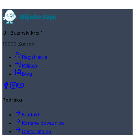
Ul. Buzinski krči 1
10000 Zagreb
Registracija
Prijava
Blog
Podrška
Kontakt
Korisne poveznice
Česta pitanja