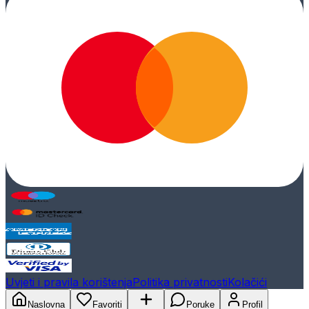
Uvjeti i pravila korištenja
Politika privatnosti
Kolačići
Naslovna
Favoriti
Poruke
Profil