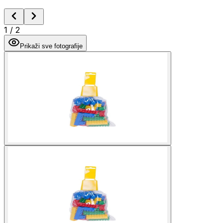
1
/
2
Prikaži sve fotografije