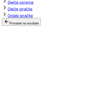
Dječja oprema
Dječje igračke
Ostale igračke
Povratak na rezultate