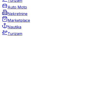
Turizam
Auto Moto
Nekretnine
Marketplace
Nautika
Turizam
Auto Moto
Rabljeni automobili
Novi automobili
Motocikli / motori
Gospodarska vozila
Rezervni dijelovi i oprema
Kamperi i kamp prikolice
Oldtimeri
Karambolirani automobili