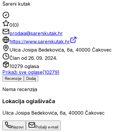
Šareni kutak
0
(
0
)
prodaja@sarenikutak.hr
https://www.sarenikutak.hr
Ulica Josipa Bedekovića, 6a, 40000 Čakovec
Član od
26. 09. 2024.
10279
oglasa
Prikaži sve oglase
(
10279
)
Recenzije
Dodaj
Nema recenzija
Lokacija oglašivača
Ulica Josipa Bedekovića, 6a, 40000 Čakovec
Nazovi
Pošalji e-mail