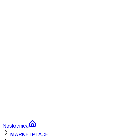
Plovila
Charter
Prikolice za plovila
Brodski rezervni dijelovi
Nautička oprema
Brodski motori
Turizam
Apartmani
Sobe
Kuće za odmor
Aranžmani
Naslovnica
MARKETPLACE