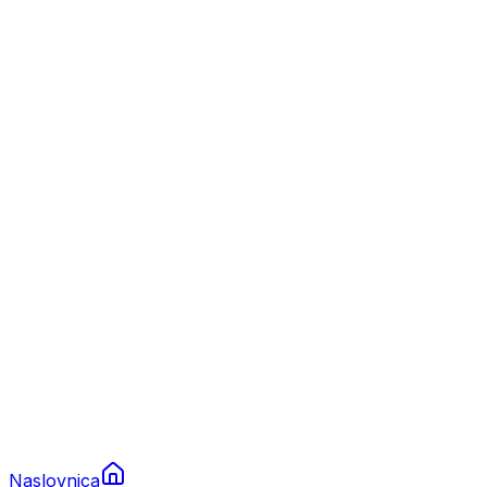
Nautika
Plovila
Charter
Prikolice za plovila
Brodski rezervni dijelovi
Nautička oprema
Brodski motori
Turizam
Apartmani
Sobe
Kuće za odmor
Aranžmani
Naslovnica