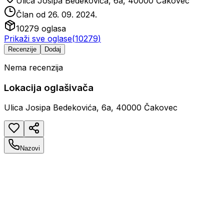
Ulica Josipa Bedekovića, 6a, 40000 Čakovec
Član od
26. 09. 2024.
10279
oglasa
Prikaži sve oglase
(
10279
)
Recenzije
Dodaj
Nema recenzija
Lokacija oglašivača
Ulica Josipa Bedekovića, 6a, 40000 Čakovec
Nazovi