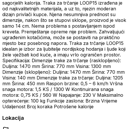
sagorjelih kalorija. Traka za trčanje LOOP15 izrađena je
od najkvalitetnijih materijala, a uz to, njezin moderan
dizajn privlači kupce. Njena nesumnjiva prednost su
dimenzije, nakon što se stupovi sklope, proizvod je visok
samo 14 cm. Nema problema s postavljanjem ispod
kreveta. Premještanje opreme nije problem. Zahvaljujući
ugrađenim kotačićima, može se postaviti na praktično
mjesto bez posebnog napora. Traka za trčanje LOOP15
idealan je izbor za ljubitelje nordijskog hodanja i ljude koji
žele vježbati kod kuće, a imaju vrlo ograničen prostor.
Specifikacija: Dimenzije trake za trčanje (rasklopljeno):
Duljina: 1470 mm Širina: 770 mm Visina: 1300 mm
Dimenzije (sklopljeno): Duljina: 1470 mm Širina: 770 mm
Visina: 140 mm Dimenzije trake za trčanje: Duljina: 1205
mm Širina: 450 mm Raspon brzine: 0,5 – 6 km/h Vršna
snaga motora: 1,5 KS / 1300 W Kontinuirana snaga
motora: 0,75 KS / 560 W Napajanje: 230 V Maksimalno
opterećenje: 100 kg Funkcije zaslona: Brzina Vrijeme
Udaljenost Broj koraka Potrošene kalorije
Lokacija