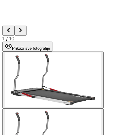
1
/
10
Prikaži sve fotografije