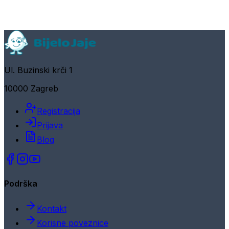
Ul. Buzinski krči 1
10000 Zagreb
Registracija
Prijava
Blog
Podrška
Kontakt
Korisne poveznice