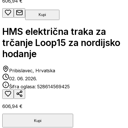
606,94 €
Kupi
HMS električna traka za
trčanje Loop15 za nordijsko
hodanje
Pribislavec, Hrvatska
02. 06. 2026.
Šifra oglasa:
528614569425
606,94 €
Kupi