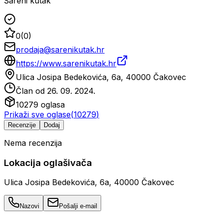
Šareni kutak
0
(
0
)
prodaja@sarenikutak.hr
https://www.sarenikutak.hr
Ulica Josipa Bedekovića, 6a, 40000 Čakovec
Član od
26. 09. 2024.
10279
oglasa
Prikaži sve oglase
(
10279
)
Recenzije
Dodaj
Nema recenzija
Lokacija oglašivača
Ulica Josipa Bedekovića, 6a, 40000 Čakovec
Nazovi
Pošalji e-mail