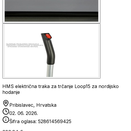
HMS električna traka za trčanje Loop15 za nordijsko
hodanje
Pribislavec, Hrvatska
02. 06. 2026.
Šifra oglasa:
528614569425