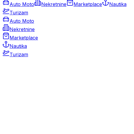
Auto Moto
Nekretnine
Marketplace
Nautika
Turizam
Auto Moto
Nekretnine
Marketplace
Nautika
Turizam
Auto Moto
Rabljeni automobili
Novi automobili
Motocikli / motori
Gospodarska vozila
Rezervni dijelovi i oprema
Kamperi i kamp prikolice