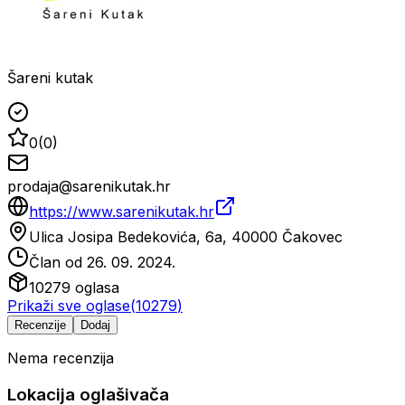
Šareni kutak
0
(
0
)
prodaja@sarenikutak.hr
https://www.sarenikutak.hr
Ulica Josipa Bedekovića, 6a, 40000 Čakovec
Član od
26. 09. 2024.
10279
oglasa
Prikaži sve oglase
(
10279
)
Recenzije
Dodaj
Nema recenzija
Lokacija oglašivača