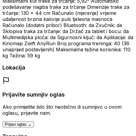
Maksimalni kut trake za trčanje: 5,92° Automatsko
podešavanje nagiba trake za trčanje Dimenzije trake za
trčanje: 130 x 44 cm Računalo (mjerenje) vrijeme
udaljenost brzina kalorije puls tjelesna masnoća
Računalo (dodatni pribor) Bluetooth: da Zvučnik: da
Sklopiva traka za trčanje: da Držač za tablet i bocu: da
Multimedijska ploča: da Sigurnosni ključ: da Aplikacije: da
Kinomap Zwift AnyRun Broj programa treninga: 40 (36
unaprijed postavljenih) Maksimalna težina korisnika: 110
kg Težina: 59 kg
Lokacija
Prijavite sumnjiv oglas
Ako primijetite bilo što neobično ili sumnjivo u ovom
oglasu, prijavite nam.
Prijavi oglas →