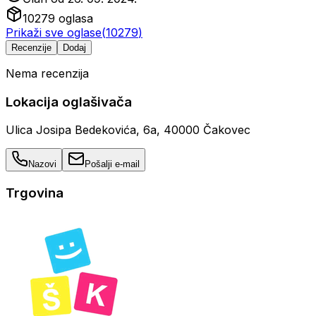
10279
oglasa
Prikaži sve oglase
(
10279
)
Recenzije
Dodaj
Nema recenzija
Lokacija oglašivača
Ulica Josipa Bedekovića, 6a, 40000 Čakovec
Nazovi
Pošalji e-mail
Trgovina