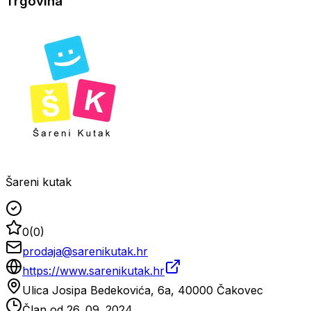
Trgovina
Šareni kutak
0
(
0
)
prodaja@sarenikutak.hr
https://www.sarenikutak.hr
Ulica Josipa Bedekovića, 6a, 40000 Čakovec
Član od
26. 09. 2024.