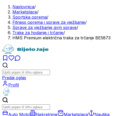
Naslovnica
/
Marketplace
/
Sportska oprema
/
Fitness oprema i sprave za vježbanje
/
Sprave za vježbanje gym sprave
/
Trake za hodanje i trčanje
/
HMS Premium električna traka za trčanje BE5873
Predaj oglas
Profil
Auto Moto
Nekretnine
Marketplace
Nautika