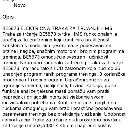
Novo
Opis
BE5873 ELEKTRIČNA TRAKA ZA TRČANJE HMS
Traka za trčanje BE5873 tvrtke HMS funkcionalan je
uređaj za kućni trening koji kombinira praktičnost
korištenja s modernim rješenjima. S podešavanjem
brzine i nagiba, snažnim motorom i brojnim programima
treninga, BE5873 omogućuje svestran i učinkovit
trening. Napredno računalo za trening Traka za trčanje
BE5873 ima računalo s LCD zaslonom koje nudi do 36
unaprijed programiranih programa treninga, 3 korisnička
programa i 1 ručni program. Ugrađeni senzori za
mjerenje vremena, udaljenosti, brzine, kalorija, pulsa i
funkcija analize tjelesne masti pomažu vam pratiti
napredak i prilagoditi intenzitet vježbanja svojim
individualnim potrebama. Kontrole brzine i nagiba na
ručkama omogućuju vam brzo i praktično podešavanje
parametara treninga bez prekidanja vježbanja. Udobnost
i amortizacija Traka za trčanje nudi prostranu površinu
za trčanje dimenzija 130 x 45 cm i napredni sustav