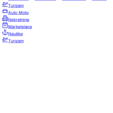
Turizam
Auto Moto
Nekretnine
Marketplace
Nautika
Turizam
Auto Moto
Rabljeni automobili
Novi automobili
Motocikli / motori
Gospodarska vozila
Rezervni dijelovi i oprema
Kamperi i kamp prikolice
Oldtimeri