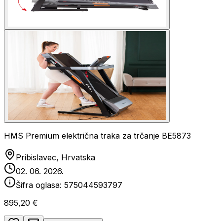
HMS Premium električna traka za trčanje BE5873
Pribislavec, Hrvatska
02. 06. 2026.
Šifra oglasa:
575044593797
895,20 €