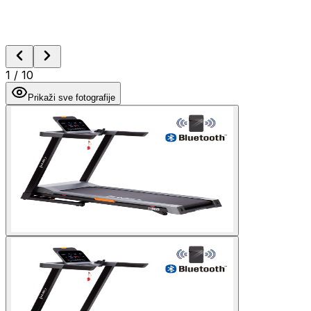
1
/
10
Prikaži sve fotografije