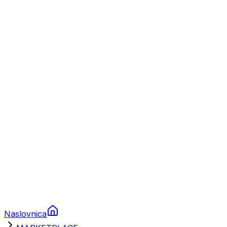
Nautika
Plovila
Charter
Prikolice za plovila
Brodski rezervni dijelovi
Nautička oprema
Brodski motori
Turizam
Apartmani
Sobe
Kuće za odmor
Aranžmani
Naslovnica