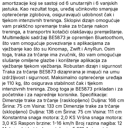
amortizacije koji se sastoji od 6 unutarnjih i 6 vanjskih
jastuka. Kao rezultat toga, uređaj učinkovito smanjuje
opterećenje zglobova, osiguravajući udobnost čak i
tijekom intenzivnih treninga. Sklopivi dizajn omogućuje
vam praktično spremanje trake za trčanje nakon
treninga, a transportni kotačići olakšavaju premještanje.
Multimedijski sadržaji BE5873 je opremljen Bluetoothom,
što vam omogućuje povezivanje s aplikacijama za
vježbanje kao što su Kinomap, Zwift i AnyRun. Osim
toga, traka za trčanje ima zvučnik, što vam omogućuje
slušanje omiljene glazbe i korištenje aplikacija za
vježbanje tijekom vježbanja. Robustan dizajn i sigurnost
Traka za trčanje BE5873 dizajnirana je imajući na umu
izdržljivost i sigurnost. Maksimalno opterećenje uređaja
je 110 kg, što osigurava stabilnost čak i tijekom
intenzivnih treninga. Zbog toga je BE5873 prikladan i za
početnike i za naprednije korisnike. Specifikacije:
Dimenzije trake za trčanje (rasklopljeno) Duljina: 168 cm
Širina: 75 cm Visina: 133 cm Dimenzije trake za trčanje
(sklopljeno) Duljina: 138 cm Širina: 75 cm Visina: 111 cm
Konstantna snaga motora: 2,0 KS Vršna snaga motora:
3,0 KS Raspon brzine: 1-16 km/h Broj razina nagiba: 12