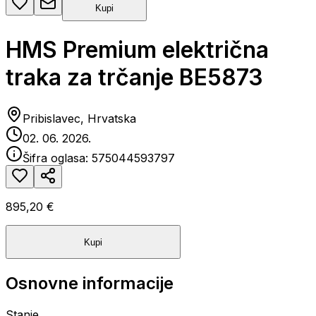
Kupi
HMS Premium električna
traka za trčanje BE5873
Pribislavec, Hrvatska
02. 06. 2026.
Šifra oglasa:
575044593797
895,20 €
Kupi
Osnovne informacije
Stanje