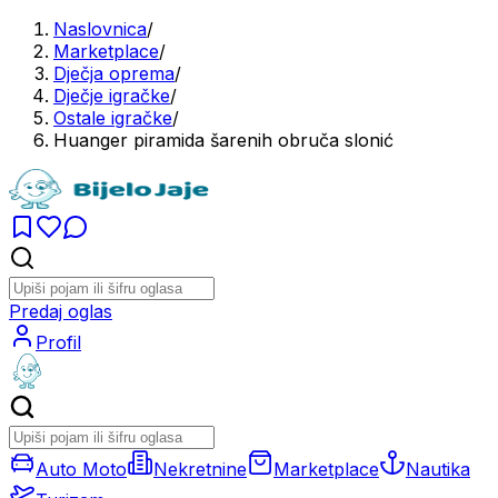
Naslovnica
/
Marketplace
/
Dječja oprema
/
Dječje igračke
/
Ostale igračke
/
Huanger piramida šarenih obruča slonić
Predaj oglas
Profil
Auto Moto
Nekretnine
Marketplace
Nautika