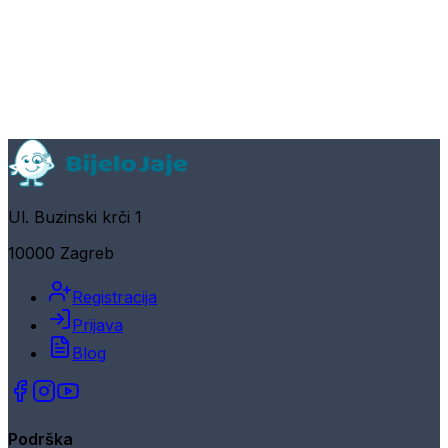
Ul. Buzinski krči 1
10000 Zagreb
Registracija
Prijava
Blog
Podrška