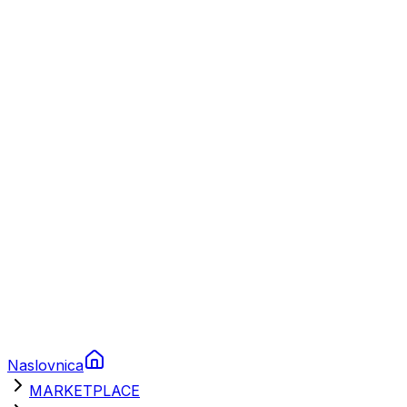
Plovila
Charter
Prikolice za plovila
Brodski rezervni dijelovi
Nautička oprema
Brodski motori
Turizam
Apartmani
Sobe
Kuće za odmor
Aranžmani
Naslovnica
MARKETPLACE