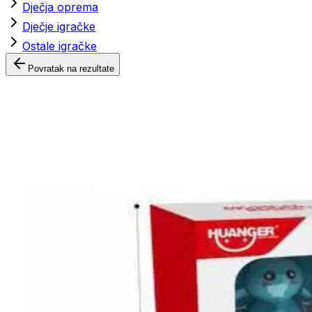
Dječja oprema
Dječje igračke
Ostale igračke
Povratak na rezultate