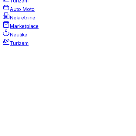
Turizam
Auto Moto
Nekretnine
Marketplace
Nautika
Turizam
Auto Moto
Rabljeni automobili
Novi automobili
Motocikli / motori
Gospodarska vozila
Rezervni dijelovi i oprema
Kamperi i kamp prikolice
Oldtimeri
Karambolirani automobili