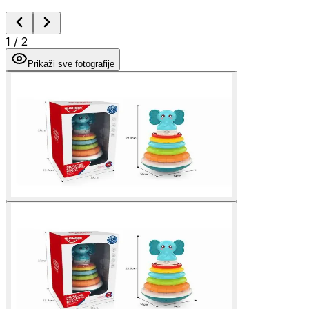
1
/
2
Prikaži sve fotografije