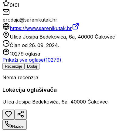
0
(
0
)
prodaja@sarenikutak.hr
https://www.sarenikutak.hr
Ulica Josipa Bedekovića, 6a, 40000 Čakovec
Član od
26. 09. 2024.
10279
oglasa
Prikaži sve oglase
(
10279
)
Recenzije
Dodaj
Nema recenzija
Lokacija oglašivača
Ulica Josipa Bedekovića, 6a, 40000 Čakovec
Nazovi