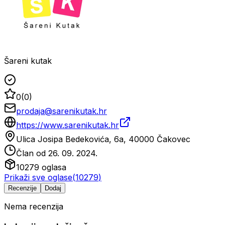
Šareni kutak
0
(
0
)
prodaja@sarenikutak.hr
https://www.sarenikutak.hr
Ulica Josipa Bedekovića, 6a, 40000 Čakovec
Član od
26. 09. 2024.
10279
oglasa
Prikaži sve oglase
(
10279
)
Recenzije
Dodaj
Nema recenzija