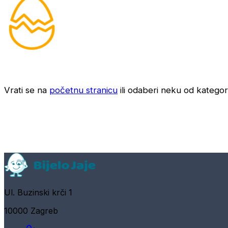
Vrati se na
početnu stranicu
ili odaberi neku od kategori
Ul. Buzinski krči 1
10000 Zagreb