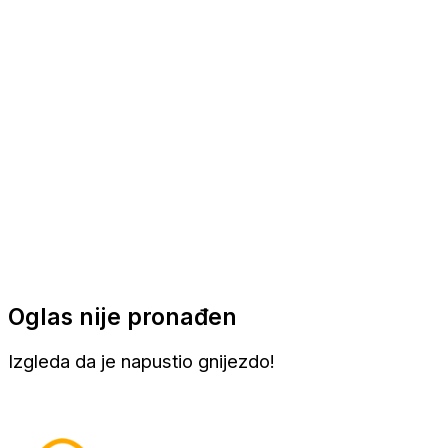
Apartmani
Sobe
Kuće za odmor
Aranžmani
Oglas nije pronađen
Izgleda da je napustio gnijezdo!