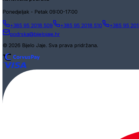
Ponedjeljak - Petak 09:00-17:00
+385 95 2018 509
+385 95 2018 510
+385 95 201
podrska@bijelojaje.hr
© 2026 Bijelo Jaje. Sva prava pridržana.