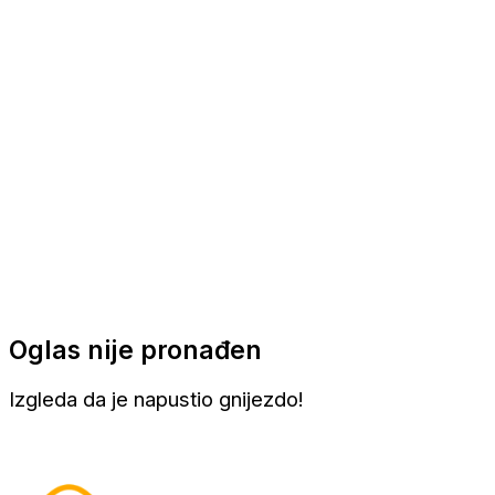
Apartmani
Sobe
Kuće za odmor
Aranžmani
Oglas nije pronađen
Izgleda da je napustio gnijezdo!