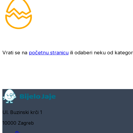
Vrati se na
početnu stranicu
ili odaberi neku od kategori
Ul. Buzinski krči 1
10000 Zagreb