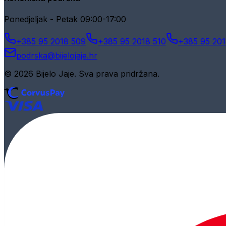
Ponedjeljak - Petak 09:00-17:00
+385 95 2018 509
+385 95 2018 510
+385 95 201
podrska@bijelojaje.hr
© 2026 Bijelo Jaje. Sva prava pridržana.