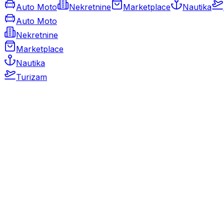
Auto Moto
Nekretnine
Marketplace
Nautika
Auto Moto
Nekretnine
Marketplace
Nautika
Turizam
Auto Moto
Rabljeni automobili
Novi automobili
Motocikli / motori
Gospodarska vozila
Rezervni dijelovi i oprema
Kamperi i kamp prikolice
Oldtimeri