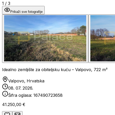
1
/
3
Prikaži sve fotografije
Idealno zemljište za obiteljsku kuću – Valpovo, 722 m²
Valpovo, Hrvatska
08. 07. 2026.
Šifra oglasa:
167490723658
41.250,00 €