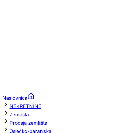
Prikolice za plovila
Brodski rezervni dijelovi
Nautička oprema
Brodski motori
Turizam
Apartmani
Sobe
Kuće za odmor
Aranžmani
Naslovnica
NEKRETNINE
Zemljišta
Prodaja zemljišta
Osječko-baranjska