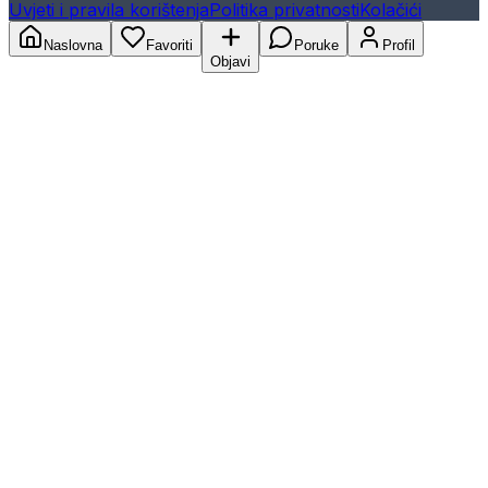
Uvjeti i pravila korištenja
Politika privatnosti
Kolačići
Naslovna
Favoriti
Poruke
Profil
Objavi