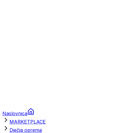
Plovila
Charter
Prikolice za plovila
Brodski rezervni dijelovi
Nautička oprema
Brodski motori
Turizam
Apartmani
Sobe
Kuće za odmor
Aranžmani
Naslovnica
MARKETPLACE
Dječja oprema