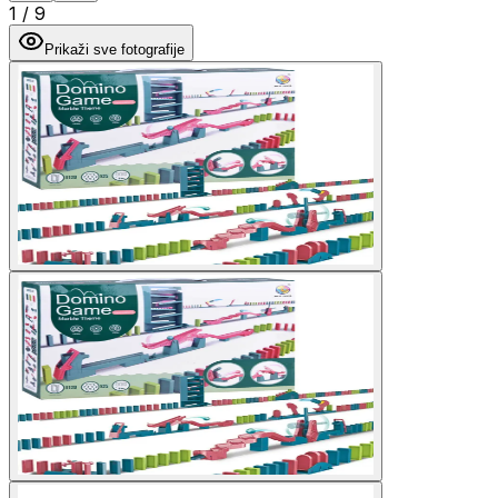
1
/
9
Prikaži sve fotografije