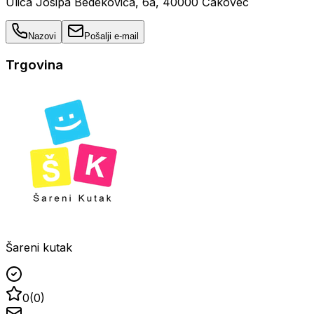
Ulica Josipa Bedekovića, 6a, 40000 Čakovec
Nazovi
Pošalji e-mail
Trgovina
Šareni kutak
0
(
0
)