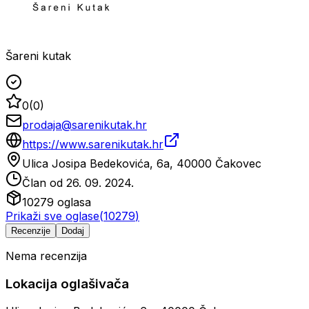
Šareni kutak
0
(
0
)
prodaja@sarenikutak.hr
https://www.sarenikutak.hr
Ulica Josipa Bedekovića, 6a, 40000 Čakovec
Član od
26. 09. 2024.
10279
oglasa
Prikaži sve oglase
(
10279
)
Recenzije
Dodaj
Nema recenzija
Lokacija oglašivača