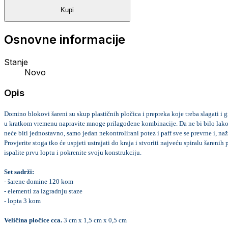
Kupi
Osnovne informacije
Stanje
Novo
Opis
Domino blokovi šareni su skup plastičnih pločica i prepreka koje treba slagati i gr
u kratkom vremenu napravite mnoge prilagođene kombinacije. 
Da ne bi bilo lako
neće biti jednostavno, samo jedan nekontrolirani potez i paff sve se prevrne i, naž
Provjerite stoga tko će uspjeti ustrajati do kraja i stvoriti najveću spiralu šarenih
ispalite prvu loptu i pokrenite svoju konstrukciju.
Set sadrži:
- šarene domine 120 kom
- elementi za izgradnju staze
- lopta 3 kom
Veličina pločice cca. 
3 cm x 1,5 cm x 0,5 cm