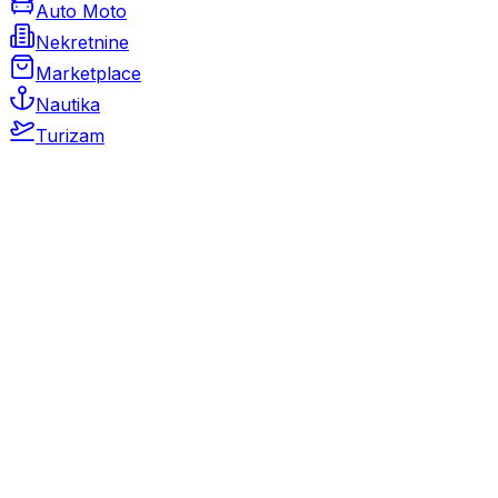
Auto Moto
Nekretnine
Marketplace
Nautika
Turizam
Auto Moto
Rabljeni automobili
Novi automobili
Motocikli / motori
Gospodarska vozila
Rezervni dijelovi i oprema
Kamperi i kamp prikolice
Oldtimeri
Karambolirani automobili