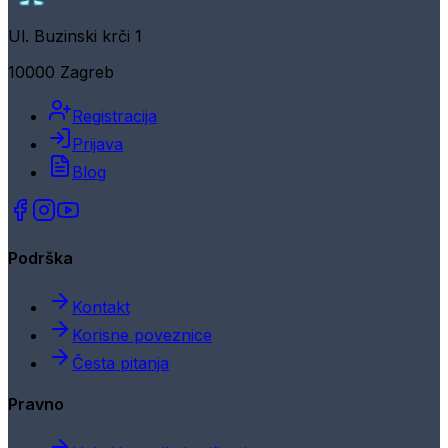
Ul. Buzinski krči 1
10000 Zagreb
Registracija
Prijava
Blog
Podrška
Kontakt
Korisne poveznice
Česta pitanja
Pravno