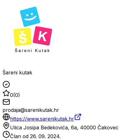
Šareni kutak
0
(
0
)
prodaja@sarenikutak.hr
https://www.sarenikutak.hr
Ulica Josipa Bedekovića, 6a, 40000 Čakovec
Član od
26. 09. 2024.