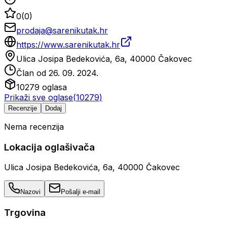
0
(
0
)
prodaja@sarenikutak.hr
https://www.sarenikutak.hr
Ulica Josipa Bedekovića, 6a, 40000 Čakovec
Član od
26. 09. 2024.
10279
oglasa
Prikaži sve oglase
(
10279
)
Recenzije
Dodaj
Nema recenzija
Lokacija oglašivača
Ulica Josipa Bedekovića, 6a, 40000 Čakovec
Nazovi
Pošalji e-mail
Trgovina