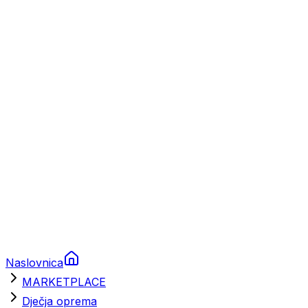
Plovila
Charter
Prikolice za plovila
Brodski rezervni dijelovi
Nautička oprema
Brodski motori
Turizam
Apartmani
Sobe
Kuće za odmor
Aranžmani
Naslovnica
MARKETPLACE
Dječja oprema