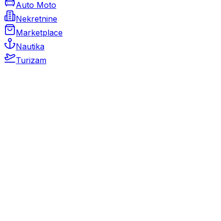
Auto Moto
Nekretnine
Marketplace
Nautika
Turizam
Auto Moto
Rabljeni automobili
Novi automobili
Motocikli / motori
Gospodarska vozila
Rezervni dijelovi i oprema
Kamperi i kamp prikolice
Oldtimeri
Karambolirani automobili