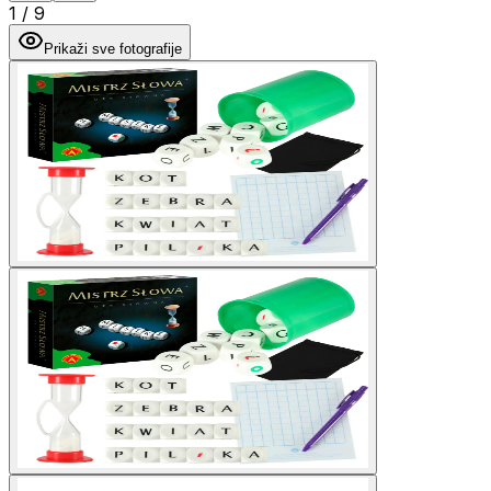
1
/
9
Prikaži sve fotografije