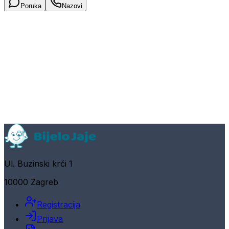
Poruka
Nazovi
Ul. Buzinski krči 1
10000 Zagreb
Registracija
Prijava