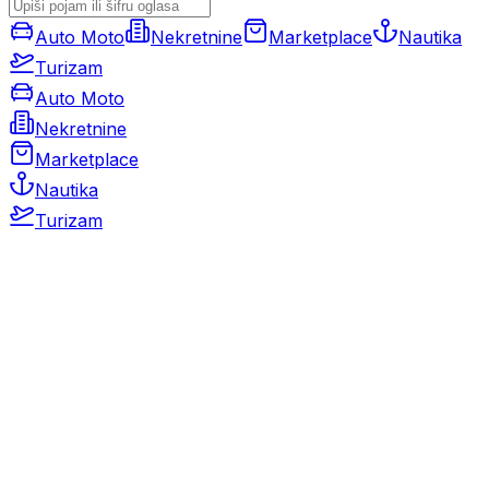
Auto Moto
Nekretnine
Marketplace
Nautika
Turizam
Auto Moto
Nekretnine
Marketplace
Nautika
Turizam
Auto Moto
Rabljeni automobili
Novi automobili
Motocikli / motori
Gospodarska vozila
Rezervni dijelovi i oprema
Kamperi i kamp prikolice