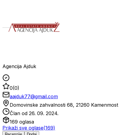
Agencija Ajduk
0
(
0
)
aajduk77@gmail.com
Domovinske zahvalnosti 68, 21260 Kamenmost
Član od
26. 09. 2024.
169
oglasa
Prikaži sve oglase
(
169
)
Recenzije
Dodaj