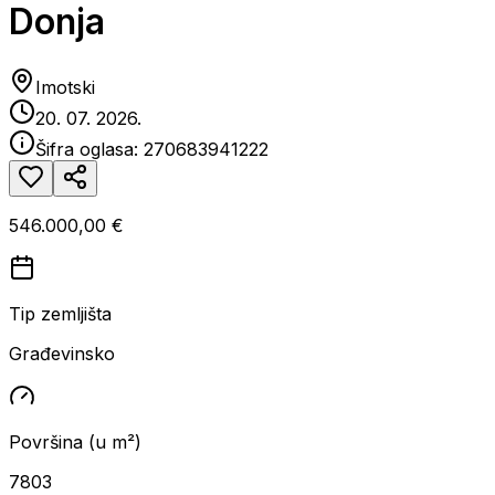
Donja
Imotski
20. 07. 2026.
Šifra oglasa:
270683941222
546.000,00 €
Tip zemljišta
Građevinsko
Površina (u m²)
7803