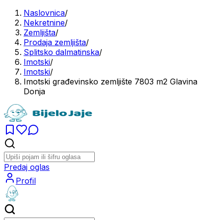
Naslovnica
/
Nekretnine
/
Zemljišta
/
Prodaja zemljišta
/
Splitsko dalmatinska
/
Imotski
/
Imotski
/
Imotski građevinsko zemljište 7803 m2 Glavina
Donja
Predaj oglas
Profil