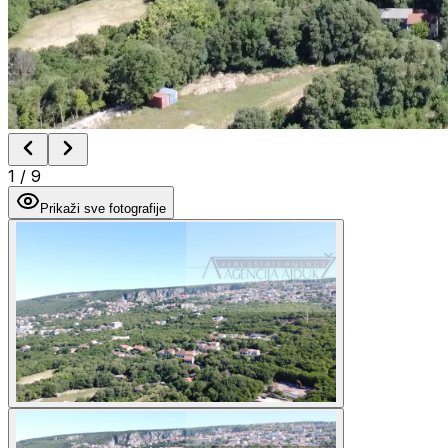
1
/
9
Prikaži sve fotografije