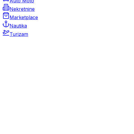
Auto Moto
Nekretnine
Marketplace
Nautika
Turizam
Auto Moto
Rabljeni automobili
Novi automobili
Motocikli / motori
Gospodarska vozila
Rezervni dijelovi i oprema
Kamperi i kamp prikolice
Oldtimeri
Karambolirani automobili