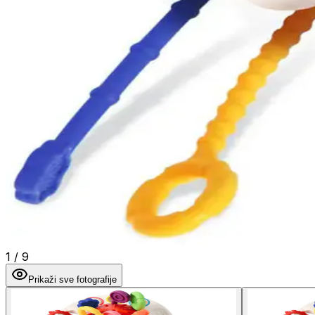
1
/
9
Prikaži sve fotografije