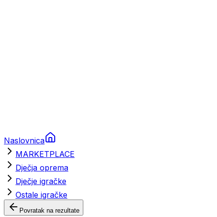
Brodski rezervni dijelovi
Nautička oprema
Brodski motori
Turizam
Apartmani
Sobe
Kuće za odmor
Aranžmani
Naslovnica
MARKETPLACE
Dječja oprema
Dječje igračke
Ostale igračke
Povratak na rezultate