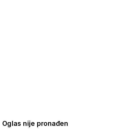
Nautička oprema
Brodski motori
Turizam
Apartmani
Sobe
Kuće za odmor
Aranžmani
Oglas nije pronađen