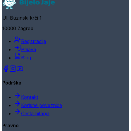
Ul. Buzinski krči 1
10000 Zagreb
Registracija
Prijava
Blog
Podrška
Kontakt
Korisne poveznice
Česta pitanja
Pravno