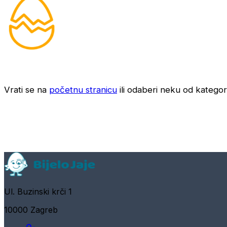
Vrati se na
početnu stranicu
ili odaberi neku od kategori
Ul. Buzinski krči 1
10000 Zagreb