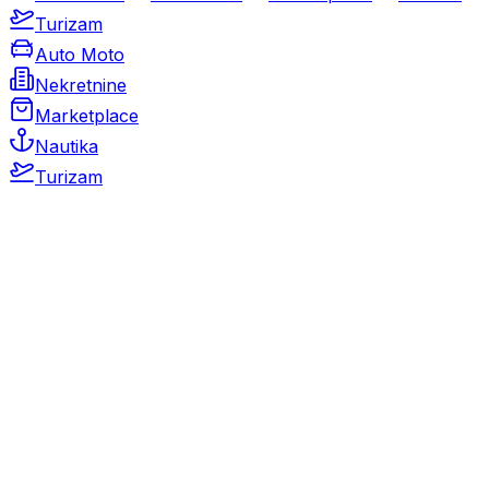
Turizam
Auto Moto
Nekretnine
Marketplace
Nautika
Turizam
Auto Moto
Rabljeni automobili
Novi automobili
Motocikli / motori
Gospodarska vozila
Rezervni dijelovi i oprema
Kamperi i kamp prikolice
Oldtimeri