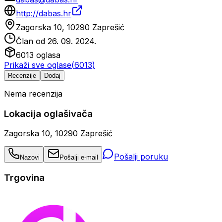
http://dabas.hr
Zagorska 10, 10290 Zaprešić
Član od
26. 09. 2024.
6013
oglasa
Prikaži sve oglase
(
6013
)
Recenzije
Dodaj
Nema recenzija
Lokacija oglašivača
Zagorska 10, 10290 Zaprešić
Pošalji poruku
Nazovi
Pošalji e-mail
Trgovina