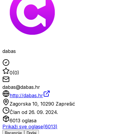
dabas
0
(
0
)
dabas@dabas.hr
http://dabas.hr
Zagorska 10, 10290 Zaprešić
Član od
26. 09. 2024.
6013
oglasa
Prikaži sve oglase
(
6013
)
Recenzije
Dodaj