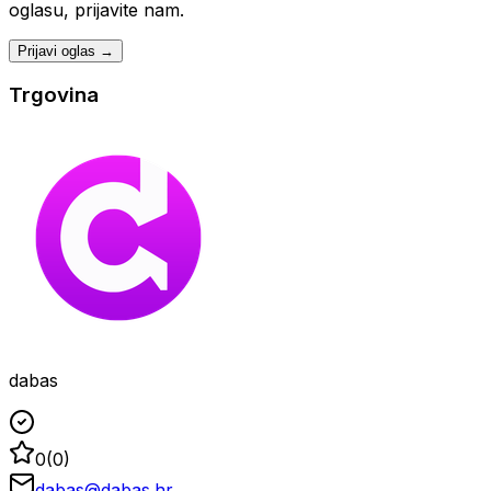
oglasu, prijavite nam.
Prijavi oglas →
Trgovina
dabas
0
(
0
)
dabas@dabas.hr