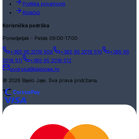
Politika privatnosti
Kolačići
Korisnička podrška
Ponedjeljak - Petak 09:00-17:00
+385 95 2018 509
+385 95 2018 510
+385 95
2018 511
+385 95 2018 512
podrska@bijelojaje.hr
© 2026 Bijelo Jaje. Sva prava pridržana.