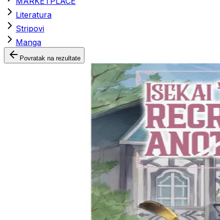
MARKETPLACE
Literatura
Stripovi
Manga
Povratak na rezultate