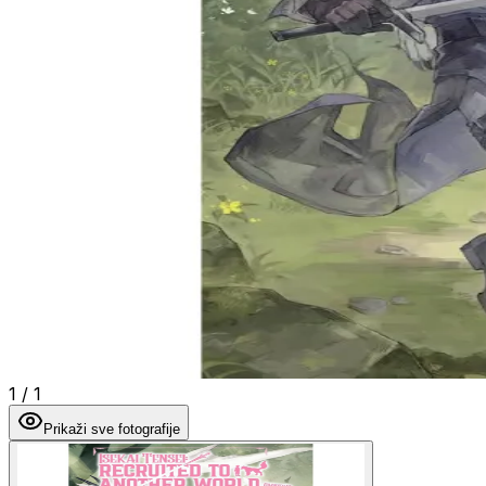
1
/
1
Prikaži sve fotografije