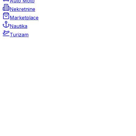
Auto Moto
Nekretnine
Marketplace
Nautika
Turizam
Auto Moto
Rabljeni automobili
Novi automobili
Motocikli / motori
Gospodarska vozila
Rezervni dijelovi i oprema
Kamperi i kamp prikolice
Oldtimeri
Karambolirani automobili