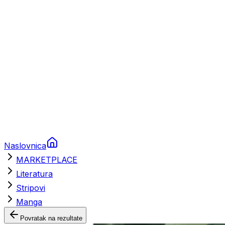
Brodski rezervni dijelovi
Nautička oprema
Brodski motori
Turizam
Apartmani
Sobe
Kuće za odmor
Aranžmani
Naslovnica
MARKETPLACE
Literatura
Stripovi
Manga
Povratak na rezultate