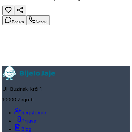
Poruka
Nazovi
Ul. Buzinski krči 1
10000 Zagreb
Registracija
Prijava
Blog