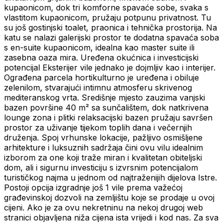
kupaonicom, dok tri komforne spavaće sobe, svaka s
vlastitom kupaonicom, pružaju potpunu privatnost. Tu
su još gostinjski toalet, praonica i tehnička prostorija. Na
katu se nalazi galerijski prostor te dodatna spavaća soba
s en-suite kupaonicom, idealna kao master suite ili
zasebna oaza mira. Uređena okućnica i investicijski
potencijal Eksterijer vile jednako je dojmljiv kao i interijer.
Ograđena parcela hortikulturno je uređena i obiluje
zelenilom, stvarajući intimnu atmosferu skrivenog
mediteranskog vrta. Središnje mjesto zauzima vanjski
bazen površine 40 m² sa sunčalištem, dok natkrivena
lounge zona i plitki relaksacijski bazen pružaju savršen
prostor za uživanje tijekom toplih dana i večernjih
druženja. Spoj vrhunske lokacije, pažljivo osmišljene
arhitekture i luksuznih sadržaja čini ovu vilu idealnim
izborom za one koji traže miran i kvalitetan obiteljski
dom, ali i sigurnu investiciju s izvrsnim potencijalom
turističkog najma u jednom od najtraženijih dijelova Istre.
Postoji opcija izgradnje još 1 vile prema važećoj
građevinskoj dozvoli na zemljištu koje se prodaje u ovoj
cijeni. Ako je za ovu nekretninu na nekoj drugoj web
stranici objavljena niža cijena ista vrijedi i kod nas. Za sva