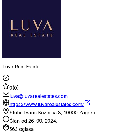
Luva Real Estate
0
(
0
)
luva@luvarealestates.com
https://www.luvarealestates.com/
Stube Ivana Kozarca 8, 10000 Zagreb
Član od
26. 09. 2024.
563
oglasa