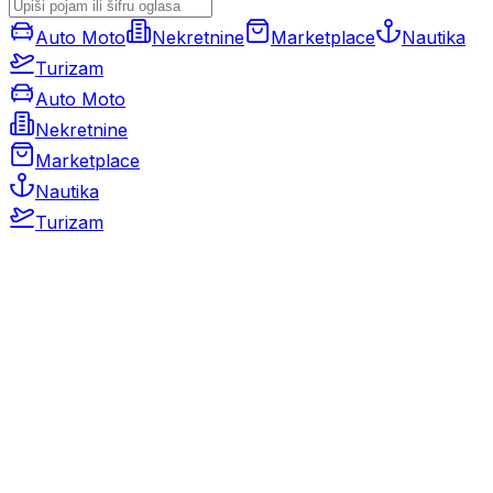
Auto Moto
Nekretnine
Marketplace
Nautika
Turizam
Auto Moto
Nekretnine
Marketplace
Nautika
Turizam
Auto Moto
Rabljeni automobili
Novi automobili
Motocikli / motori
Gospodarska vozila
Rezervni dijelovi i oprema
Kamperi i kamp prikolice