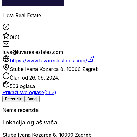
Luva Real Estate
0
(
0
)
luva@luvarealestates.com
https://www.luvarealestates.com/
Stube Ivana Kozarca 8, 10000 Zagreb
Član od
26. 09. 2024.
563
oglasa
Prikaži sve oglase
(
563
)
Recenzije
Dodaj
Nema recenzija
Lokacija oglašivača
Stube Ivana Kozarca 8, 10000 Zagreb