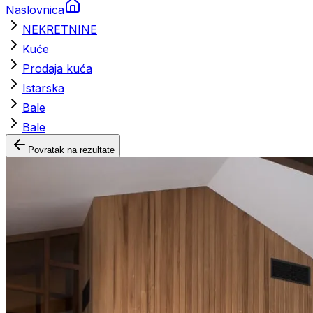
Naslovnica
NEKRETNINE
Kuće
Prodaja kuća
Istarska
Bale
Bale
Povratak na rezultate