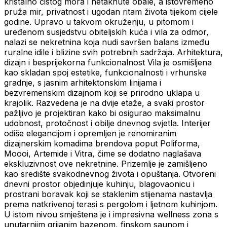
kristalno čistog mora i netaknute obale, a istovremeno
pruža mir, privatnost i ugodan ritam života tijekom cijele
godine. Upravo u takvom okruženju, u pitomom i
uređenom susjedstvu obiteljskih kuća i vila za odmor,
nalazi se nekretnina koja nudi savršen balans između
ruralne idile i blizine svih potrebnih sadržaja. Arhitektura,
dizajn i besprijekorna funkcionalnost Vila je osmišljena
kao skladan spoj estetike, funkcionalnosti i vrhunske
gradnje, s jasnim arhitektonskim linijama i
bezvremenskim dizajnom koji se prirodno uklapa u
krajolik. Razvedena je na dvije etaže, a svaki prostor
pažljivo je projektiran kako bi osigurao maksimalnu
udobnost, protočnost i obilje dnevnog svjetla. Interijer
odiše elegancijom i opremljen je renomiranim
dizajnerskim komadima brendova poput Poliforma,
Moooi, Artemide i Vitra, čime se dodatno naglašava
ekskluzivnost ove nekretnine. Prizemlje je zamišljeno
kao središte svakodnevnog života i opuštanja. Otvoreni
dnevni prostor objedinjuje kuhinju, blagovaonicu i
prostrani boravak koji se staklenim stijenama nastavlja
prema natkrivenoj terasi s pergolom i ljetnom kuhinjom.
U istom nivou smještena je i impresivna wellness zona s
unutarnjim grijanim bazenom, finskom saunom i