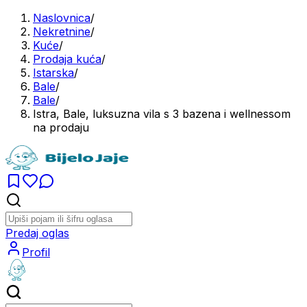
Naslovnica
/
Nekretnine
/
Kuće
/
Prodaja kuća
/
Istarska
/
Bale
/
Bale
/
Istra, Bale, luksuzna vila s 3 bazena i wellnessom
na prodaju
Predaj oglas
Profil