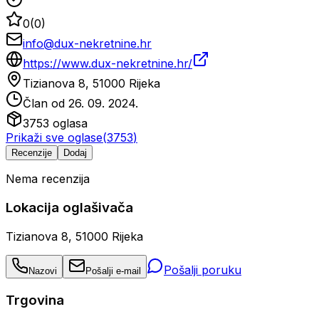
0
(
0
)
info@dux-nekretnine.hr
https://www.dux-nekretnine.hr/
Tizianova 8, 51000 Rijeka
Član od
26. 09. 2024.
3753
oglasa
Prikaži sve oglase
(
3753
)
Recenzije
Dodaj
Nema recenzija
Lokacija oglašivača
Tizianova 8, 51000 Rijeka
Pošalji poruku
Nazovi
Pošalji e-mail
Trgovina