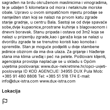
sagrađen na brdu okruženom maslinicima i vinogradima,
te je udaljen 5 kilometara od mora i netaknute morske
obale. Upravo u ovom simpatičnom mjestu prodaje se
namješten stan koji se nalazi na prvom katu zgrade
starije gradnje, u centru Bala. Sastoji se od dvije spavaće
sobe,dvije kupaonice,prostrane kuhinje s blagovaonom i
dnevni boravak. Stanu pripada i ostava od 3m2 koja se
nalazi u prizemlju zgrade,kao i garaža koja se nalazi u
dvorištu zgrade te se trenutno koristi kao konoba i
spremište. Stan je moguće podijeliti u dvije stambene
jedinice obzirom da ima dva ulaza. Za grijanje i hlađenje
stana ima klima uređaj i peć na pelete. Poštovani klijenti,
agencijska provizija naplaćuje se u skladu s Općim
uvjetima poslovanja: www.dux-nekretnine.hr/opci-uvjeti-
poslovanja ID KOD AGENCIJE: 34955 DUX Pula Mob:
+385 91 480 8808 Tel: +385 51 518 174 E-mail:
info@dux-istra.com www.dux-istra.com
Lokacija