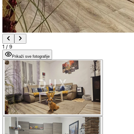
1
/
9
Prikaži sve fotografije