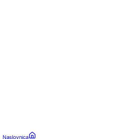
Nautika
Plovila
Charter
Prikolice za plovila
Brodski rezervni dijelovi
Nautička oprema
Brodski motori
Turizam
Apartmani
Sobe
Kuće za odmor
Aranžmani
Naslovnica