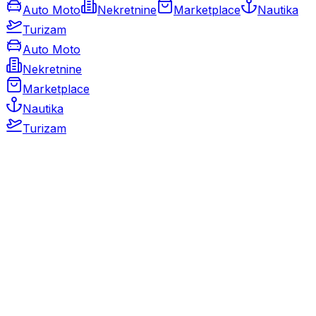
Auto Moto
Nekretnine
Marketplace
Nautika
Turizam
Auto Moto
Nekretnine
Marketplace
Nautika
Turizam
Auto Moto
Rabljeni automobili
Novi automobili
Motocikli / motori
Gospodarska vozila
Rezervni dijelovi i oprema
Kamperi i kamp prikolice