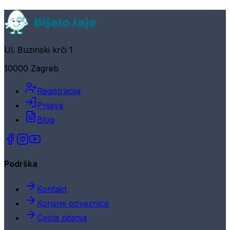
Ul. Buzinski krči 1
10000 Zagreb
Registracija
Prijava
Blog
Podrška
Kontakt
Korisne poveznice
Česta pitanja