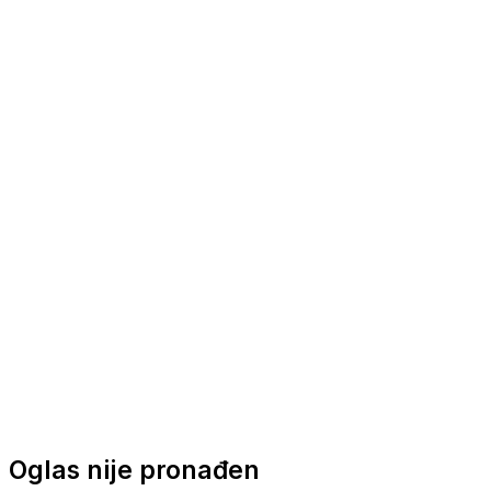
Nautička oprema
Brodski motori
Turizam
Apartmani
Sobe
Kuće za odmor
Aranžmani
Oglas nije pronađen