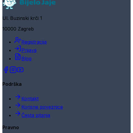
Ul. Buzinski krči 1
10000 Zagreb
Registracija
Prijava
Blog
Podrška
Kontakt
Korisne poveznice
Česta pitanja
Pravno