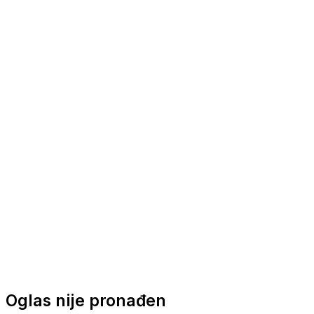
Nautička oprema
Brodski motori
Turizam
Apartmani
Sobe
Kuće za odmor
Aranžmani
Oglas nije pronađen