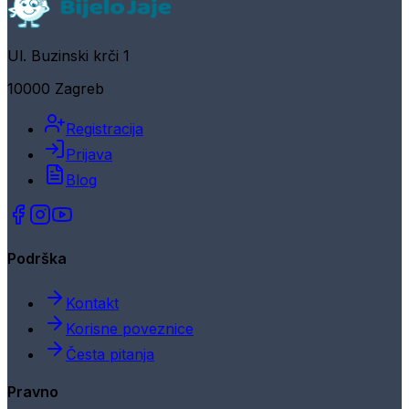
Ul. Buzinski krči 1
10000 Zagreb
Registracija
Prijava
Blog
Podrška
Kontakt
Korisne poveznice
Česta pitanja
Pravno