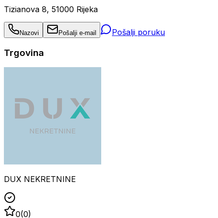
Tizianova 8, 51000 Rijeka
Pošalji poruku
Nazovi
Pošalji e-mail
Trgovina
DUX NEKRETNINE
0
(
0
)