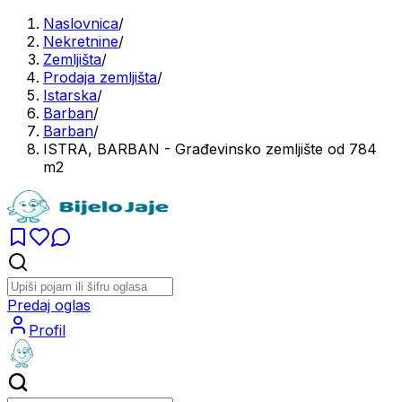
Naslovnica
/
Nekretnine
/
Zemljišta
/
Prodaja zemljišta
/
Istarska
/
Barban
/
Barban
/
ISTRA, BARBAN - Građevinsko zemljište od 784
m2
Predaj oglas
Profil