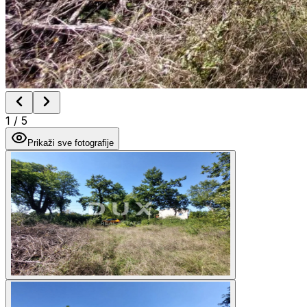
1
/
5
Prikaži sve fotografije