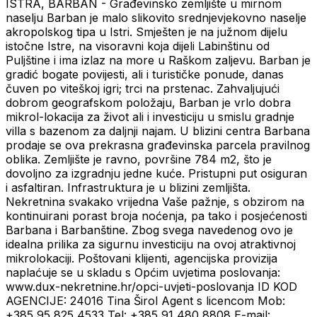
ISTRA, BARBAN - Građevinsko zemljište u mirnom
naselju Barban je malo slikovito srednjevjekovno naselje
akropolskog tipa u Istri. Smješten je na južnom dijelu
istočne Istre, na visoravni koja dijeli Labinštinu od
Puljštine i ima izlaz na more u Raškom zaljevu. Barban je
gradić bogate povijesti, ali i turističke ponude, danas
čuven po viteškoj igri; trci na prstenac. Zahvaljujući
dobrom geografskom položaju, Barban je vrlo dobra
mikrol-lokacija za život ali i investiciju u smislu gradnje
villa s bazenom za daljnji najam. U blizini centra Barbana
prodaje se ova prekrasna građevinska parcela pravilnog
oblika. Zemljište je ravno, površine 784 m2, što je
dovoljno za izgradnju jedne kuće. Pristupni put osiguran
i asfaltiran. Infrastruktura je u blizini zemljišta.
Nekretnina svakako vrijedna Vaše pažnje, s obzirom na
kontinuirani porast broja noćenja, pa tako i posjećenosti
Barbana i Barbanštine. Zbog svega navedenog ovo je
idealna prilika za sigurnu investiciju na ovoj atraktivnoj
mikrolokaciji. Poštovani klijenti, agencijska provizija
naplaćuje se u skladu s Općim uvjetima poslovanja:
www.dux-nekretnine.hr/opci-uvjeti-poslovanja ID KOD
AGENCIJE: 24016 Tina Širol Agent s licencom Mob:
+385 95 825 4533 Tel: +385 91 480 8808 E-mail: