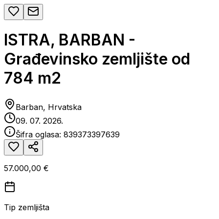
ISTRA, BARBAN -
Građevinsko zemljište od
784 m2
Barban, Hrvatska
09. 07. 2026.
Šifra oglasa:
839373397639
57.000,00 €
Tip zemljišta