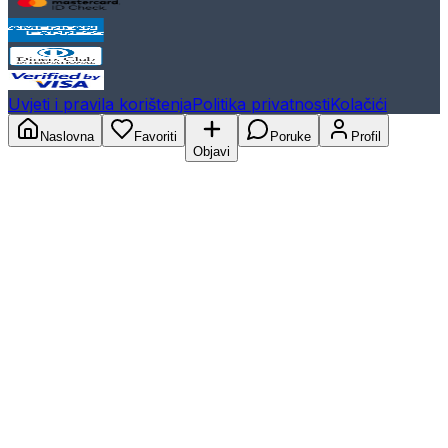
Uvjeti i pravila korištenja
Politika privatnosti
Kolačići
Naslovna
Favoriti
Poruke
Profil
Objavi