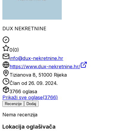
DUX NEKRETNINE
0
(
0
)
info@dux-nekretnine.hr
https://www.dux-nekretnine.hr/
Tizianova 8, 51000 Rijeka
Član od
26. 09. 2024.
3766
oglasa
Prikaži sve oglase
(
3766
)
Recenzije
Dodaj
Nema recenzija
Lokacija oglašivača