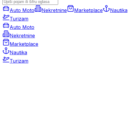
Auto Moto
Nekretnine
Marketplace
Nautika
Turizam
Auto Moto
Nekretnine
Marketplace
Nautika
Turizam
Auto Moto
Rabljeni automobili
Novi automobili
Motocikli / motori
Gospodarska vozila
Rezervni dijelovi i oprema
Kamperi i kamp prikolice