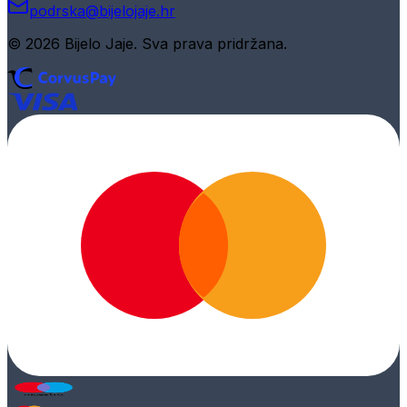
podrska@bijelojaje.hr
© 2026 Bijelo Jaje. Sva prava pridržana.