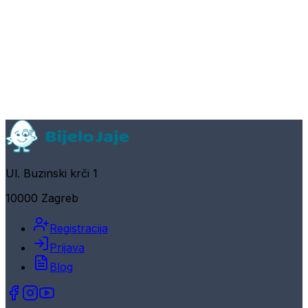
Ul. Buzinski krči 1
10000 Zagreb
Registracija
Prijava
Blog