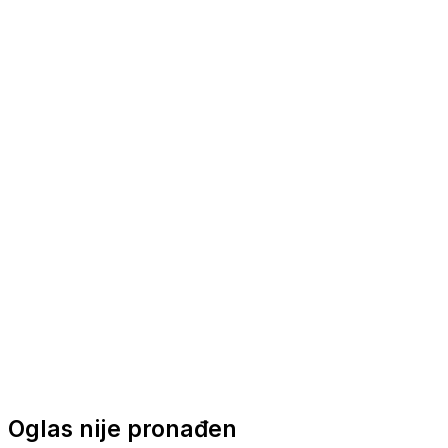
Nautička oprema
Brodski motori
Turizam
Apartmani
Sobe
Kuće za odmor
Aranžmani
Oglas nije pronađen