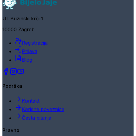
Ul. Buzinski krči 1
10000 Zagreb
Registracija
Prijava
Blog
Podrška
Kontakt
Korisne poveznice
Česta pitanja
Pravno