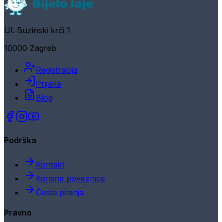
Ul. Buzinski krči 1
10000 Zagreb
Registracija
Prijava
Blog
Podrška
Kontakt
Korisne poveznice
Česta pitanja
Pravno