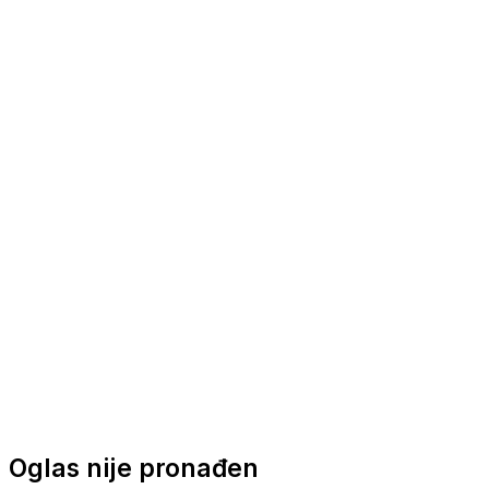
Nautička oprema
Brodski motori
Turizam
Apartmani
Sobe
Kuće za odmor
Aranžmani
Oglas nije pronađen