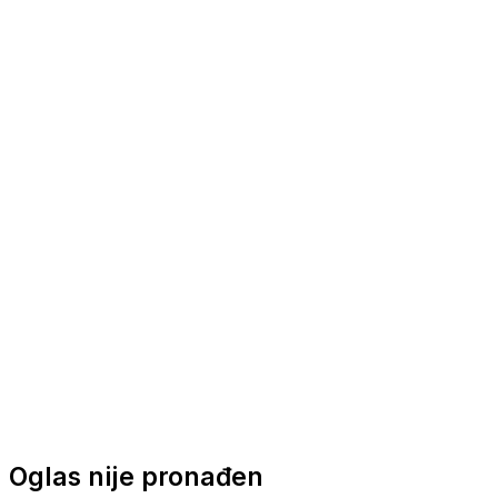
Nautička oprema
Brodski motori
Turizam
Apartmani
Sobe
Kuće za odmor
Aranžmani
Oglas nije pronađen