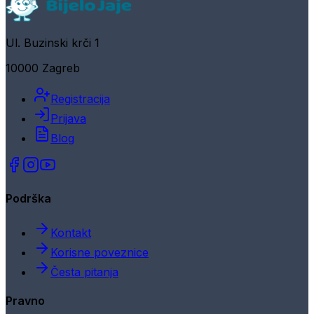
Ul. Buzinski krči 1
10000 Zagreb
Registracija
Prijava
Blog
Podrška
Kontakt
Korisne poveznice
Česta pitanja
Pravno