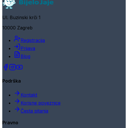
Ul. Buzinski krči 1
10000 Zagreb
Registracija
Prijava
Blog
Podrška
Kontakt
Korisne poveznice
Česta pitanja
Pravno