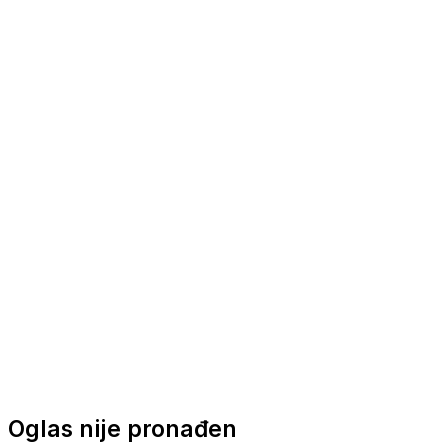
Nautička oprema
Brodski motori
Turizam
Apartmani
Sobe
Kuće za odmor
Aranžmani
Oglas nije pronađen