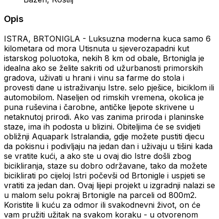
Opis
ISTRA, BRTONIGLA - Luksuzna moderna kuca samo 6
kilometara od mora Utisnuta u sjeverozapadni kut
istarskog poluotoka, nekih 8 km od obale, Brtonigla je
idealna ako se želite sakriti od užurbanosti primorskih
gradova, uživati ​​u hrani i vinu sa farme do stola i
provesti dane u istraživanju Istre. selo pješice, biciklom ili
automobilom. Naseljen od rimskih vremena, okolica je
puna ruševina i čarobne, antičke ljepote skrivene u
netaknutoj prirodi. Ako vas zanima priroda i planinske
staze, ima ih podosta u blizini. Obiteljima će se svidjeti
obližnji Aquapark Istralandia, gdje možete pustiti djecu
da pokisnu i podivljaju na jedan dan i uživaju u tišini kada
se vratite kući, a ako ste u ovaj dio Istre došli zbog
bicikliranja, staze su dobro održavane, tako da možete
biciklirati po cijeloj Istri počevši od Brtonigle i uspjeti se
vratiti za jedan dan. Ovaj lijepi projekt u izgradnji nalazi se
u malom selu pokraj Brtonigle na parceli od 800m2.
Koristite li kuću za odmor ili svakodnevni život, on će
vam pružiti užitak na svakom koraku - u otvorenom