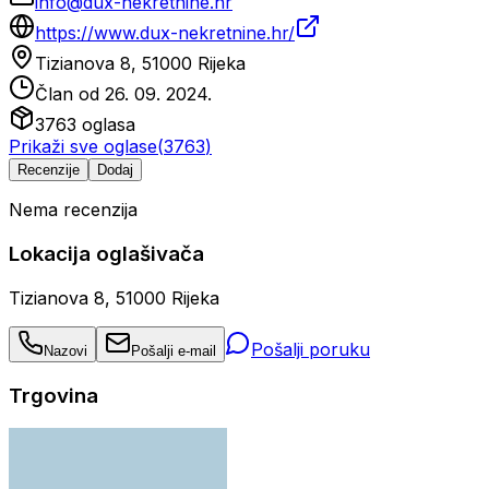
info@dux-nekretnine.hr
https://www.dux-nekretnine.hr/
Tizianova 8, 51000 Rijeka
Član od
26. 09. 2024.
3763
oglasa
Prikaži sve oglase
(
3763
)
Recenzije
Dodaj
Nema recenzija
Lokacija oglašivača
Tizianova 8, 51000 Rijeka
Pošalji poruku
Nazovi
Pošalji e-mail
Trgovina