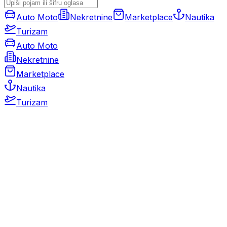
Auto Moto
Nekretnine
Marketplace
Nautika
Turizam
Auto Moto
Nekretnine
Marketplace
Nautika
Turizam
Auto Moto
Rabljeni automobili
Novi automobili
Motocikli / motori
Gospodarska vozila
Rezervni dijelovi i oprema
Kamperi i kamp prikolice