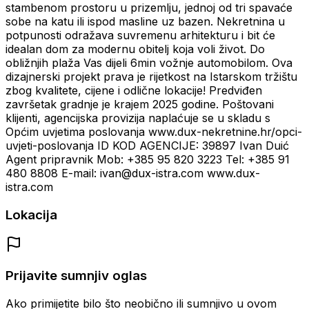
stambenom prostoru u prizemlju, jednoj od tri spavaće
sobe na katu ili ispod masline uz bazen. Nekretnina u
potpunosti odražava suvremenu arhitekturu i bit će
idealan dom za modernu obitelj koja voli život. Do
obližnjih plaža Vas dijeli 6min vožnje automobilom. Ova
dizajnerski projekt prava je rijetkost na Istarskom tržištu
zbog kvalitete, cijene i odlične lokacije! Predviđen
završetak gradnje je krajem 2025 godine. Poštovani
klijenti, agencijska provizija naplaćuje se u skladu s
Općim uvjetima poslovanja www.dux-nekretnine.hr/opci-
uvjeti-poslovanja ID KOD AGENCIJE: 39897 Ivan Duić
Agent pripravnik Mob: +385 95 820 3223 Tel: +385 91
480 8808 E-mail: ivan@dux-istra.com www.dux-
istra.com
Lokacija
Prijavite sumnjiv oglas
Ako primijetite bilo što neobično ili sumnjivo u ovom