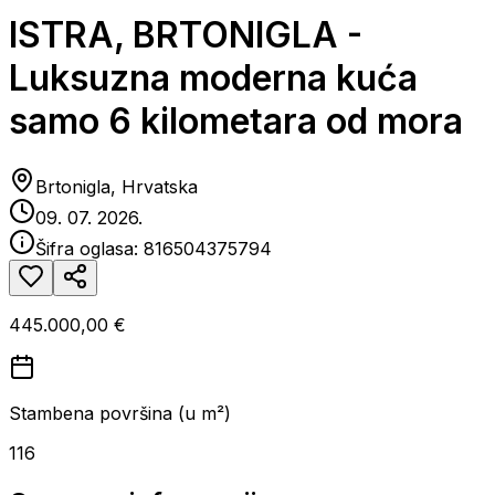
ISTRA, BRTONIGLA -
Luksuzna moderna kuća
samo 6 kilometara od mora
Brtonigla, Hrvatska
09. 07. 2026.
Šifra oglasa:
816504375794
445.000,00 €
Stambena površina (u m²)
116