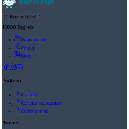
Ul. Buzinski krči 1
10000 Zagreb
Registracija
Prijava
Blog
Podrška
Kontakt
Korisne poveznice
Česta pitanja
Pravno