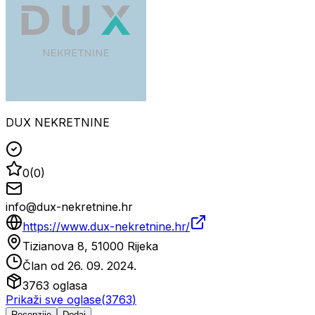
DUX NEKRETNINE
0
(
0
)
info@dux-nekretnine.hr
https://www.dux-nekretnine.hr/
Tizianova 8, 51000 Rijeka
Član od
26. 09. 2024.
3763
oglasa
Prikaži sve oglase
(
3763
)
Recenzije
Dodaj