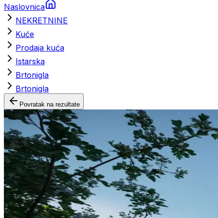
Naslovnica
NEKRETNINE
Kuće
Prodaja kuća
Istarska
Brtonigla
Brtonigla
Povratak na rezultate