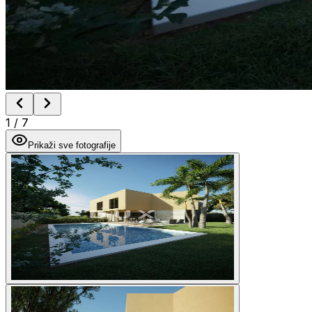
1
/
7
Prikaži sve fotografije