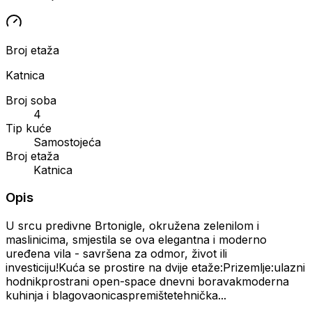
Broj etaža
Katnica
Broj soba
4
Tip kuće
Samostojeća
Broj etaža
Katnica
Opis
U srcu predivne Brtonigle, okružena zelenilom i
maslinicima, smjestila se ova elegantna i moderno
uređena vila - savršena za odmor, život ili
investiciju!Kuća se prostire na dvije etaže:Prizemlje:ulazni
hodnikprostrani open-space dnevni boravakmoderna
kuhinja i blagovaonicaspremištetehnička...