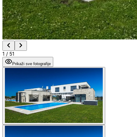
1
/
51
Prikaži sve fotografije