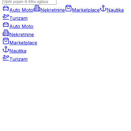
Auto Moto
Nekretnine
Marketplace
Nautika
Turizam
Auto Moto
Nekretnine
Marketplace
Nautika
Turizam
Auto Moto
Rabljeni automobili
Novi automobili
Motocikli / motori
Gospodarska vozila
Rezervni dijelovi i oprema
Kamperi i kamp prikolice