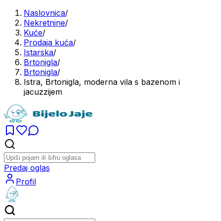
Naslovnica
/
Nekretnine
/
Kuće
/
Prodaja kuća
/
Istarska
/
Brtonigla
/
Brtonigla
/
Istra, Brtonigla, moderna vila s bazenom i
jacuzzijem
Predaj oglas
Profil