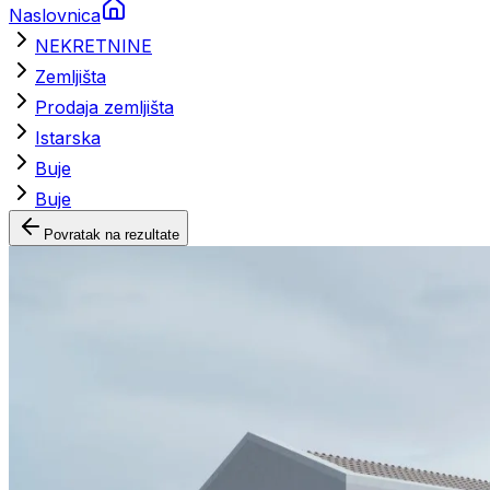
Naslovnica
NEKRETNINE
Zemljišta
Prodaja zemljišta
Istarska
Buje
Buje
Povratak na rezultate