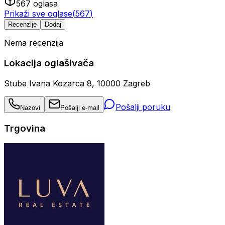
567
oglasa
Prikaži sve oglase
(
567
)
Recenzije
Dodaj
Nema recenzija
Lokacija oglašivača
Stube Ivana Kozarca 8, 10000 Zagreb
Pošalji poruku
Nazovi
Pošalji e-mail
Trgovina