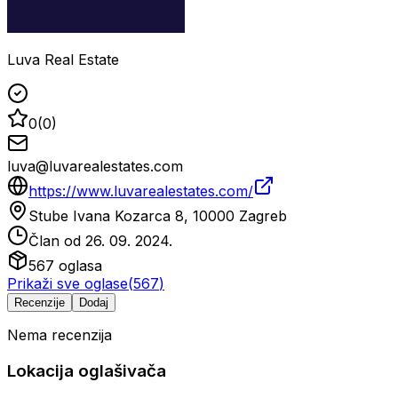
Luva Real Estate
0
(
0
)
luva@luvarealestates.com
https://www.luvarealestates.com/
Stube Ivana Kozarca 8, 10000 Zagreb
Član od
26. 09. 2024.
567
oglasa
Prikaži sve oglase
(
567
)
Recenzije
Dodaj
Nema recenzija
Lokacija oglašivača