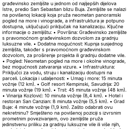
građevinsko zemljište u jednom od najljepših dijelova
Istre, predio San Sebastian blizu Buja. Zemljište se nalazi
na povišenoj lokaciji koja pruža neometan panoramski
pogled na more i vinograde, a infrastruktura je potpuno
dostupna, uključujući priključak na kanalizaciju. Ključne
informacije o zemljištu: • Površina: Građevinsko zemljište
s pravomoćnom građevinskom dozvolom za gradnju
luksuzne vile. • Dodatna mogućnost: Kupnja susjednog
zemljišta, također s pravomoćnom građevinskom
dozvolom, za proširenje projekta ili gradnju dodatne vile.
• Pogled: Neometan pogled na more i okolne vinograde,
bez mogućnosti zatvaranja vizure. • Infrastruktura:
Priključci za vodu, struju i kanalizaciju dostupni na
parceli. Lokacija i udaljenosti: • Umag i more: 15 minuta
vožnje (12 km). • Golf resort Kempinski, Savudrija: 20
minuta vožnje (19 km). • Trst: 45 minuta vožnje (48 km).
• Vinarija Kozlović: 10 minuta vožnje (8,4 km). • Hotel i
restoran San Canzian: 8 minuta vožnje (5,5 km). • Grad
Buje: 4 minute vožnje (1,9 km). Zašto odabrati ovu
nekretninu? Smješteno na povišenoj poziciji s izvrsnim
prometnim povezivanjem, ovo zemljište pruža
jedinstvenu priliku za gradnju luksuzne vile ili više njih,