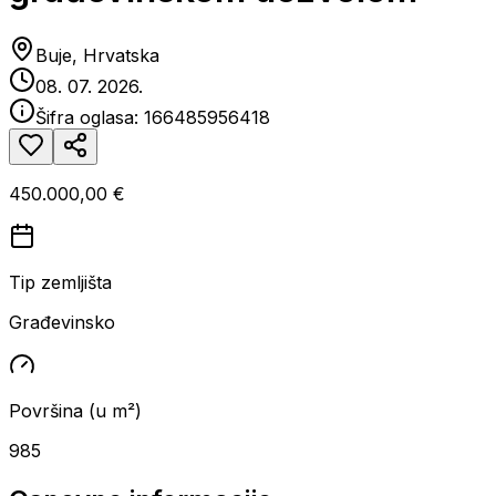
Buje, Hrvatska
08. 07. 2026.
Šifra oglasa:
166485956418
450.000,00 €
Tip zemljišta
Građevinsko
Površina (u m²)
985