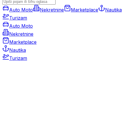
Auto Moto
Nekretnine
Marketplace
Nautika
Turizam
Auto Moto
Nekretnine
Marketplace
Nautika
Turizam
Auto Moto
Rabljeni automobili
Novi automobili
Motocikli / motori
Gospodarska vozila
Rezervni dijelovi i oprema
Kamperi i kamp prikolice