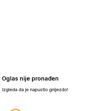
Apartmani
Sobe
Kuće za odmor
Aranžmani
Oglas nije pronađen
Izgleda da je napustio gnijezdo!