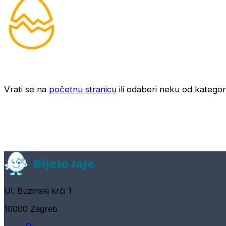
Vrati se na
početnu stranicu
ili odaberi neku od kategori
Ul. Buzinski krči 1
10000 Zagreb