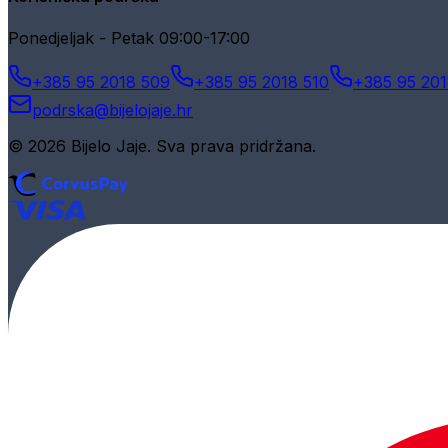
Ponedjeljak - Petak 09:00-17:00
+385 95 2018 509
+385 95 2018 510
+385 95 201
podrska@bijelojaje.hr
© 2026 Bijelo Jaje. Sva prava pridržana.