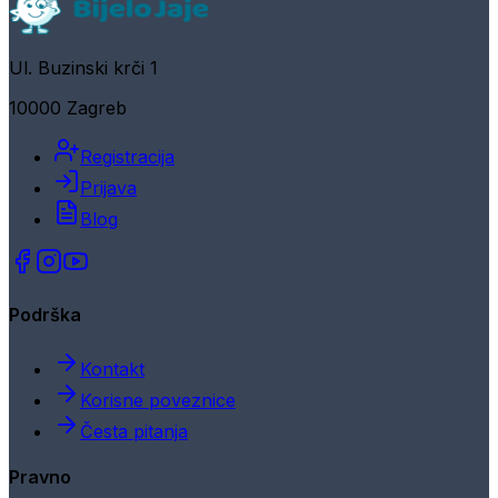
Ul. Buzinski krči 1
10000 Zagreb
Registracija
Prijava
Blog
Podrška
Kontakt
Korisne poveznice
Česta pitanja
Pravno