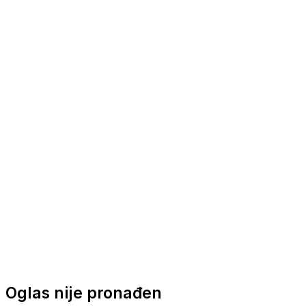
Nautička oprema
Brodski motori
Turizam
Apartmani
Sobe
Kuće za odmor
Aranžmani
Oglas nije pronađen