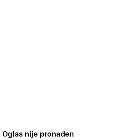
Nautička oprema
Brodski motori
Turizam
Apartmani
Sobe
Kuće za odmor
Aranžmani
Oglas nije pronađen