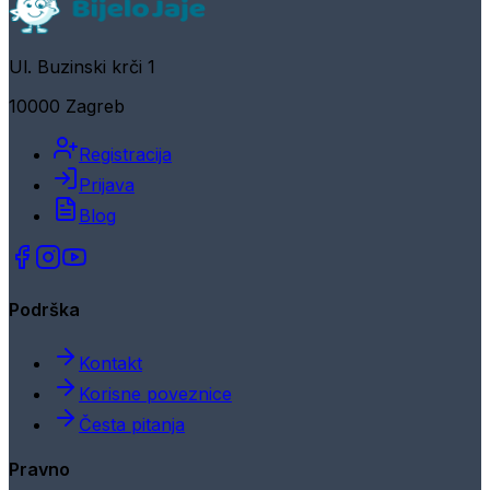
Ul. Buzinski krči 1
10000 Zagreb
Registracija
Prijava
Blog
Podrška
Kontakt
Korisne poveznice
Česta pitanja
Pravno