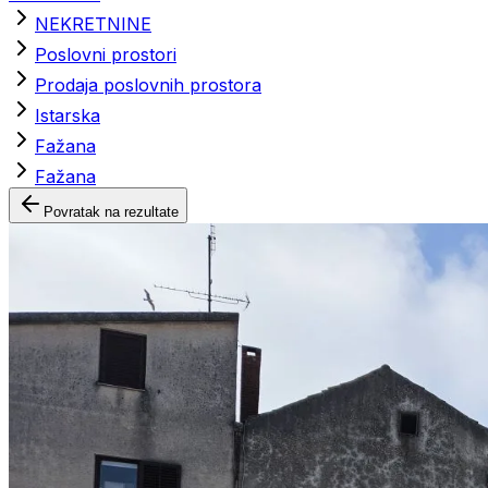
NEKRETNINE
Poslovni prostori
Prodaja poslovnih prostora
Istarska
Fažana
Fažana
Povratak na rezultate