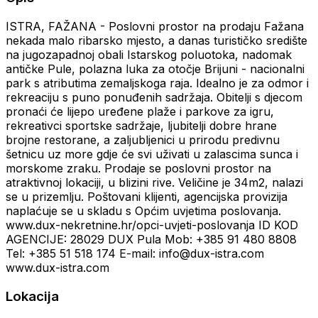
ISTRA, FAŽANA - Poslovni prostor na prodaju Fažana
nekada malo ribarsko mjesto, a danas turističko središte
na jugozapadnoj obali Istarskog poluotoka, nadomak
antičke Pule, polazna luka za otočje Brijuni - nacionalni
park s atributima zemaljskoga raja. Idealno je za odmor i
rekreaciju s puno ponuđenih sadržaja. Obitelji s djecom
pronaći će lijepo uređene plaže i parkove za igru,
rekreativci sportske sadržaje, ljubitelji dobre hrane
brojne restorane, a zaljubljenici u prirodu predivnu
šetnicu uz more gdje će svi uživati u zalascima sunca i
morskome zraku. Prodaje se poslovni prostor na
atraktivnoj lokaciji, u blizini rive. Veličine je 34m2, nalazi
se u prizemlju. Poštovani klijenti, agencijska provizija
naplaćuje se u skladu s Općim uvjetima poslovanja.
www.dux-nekretnine.hr/opci-uvjeti-poslovanja ID KOD
AGENCIJE: 28029 DUX Pula Mob: +385 91 480 8808
Tel: +385 51 518 174 E-mail: info@dux-istra.com
www.dux-istra.com
Lokacija