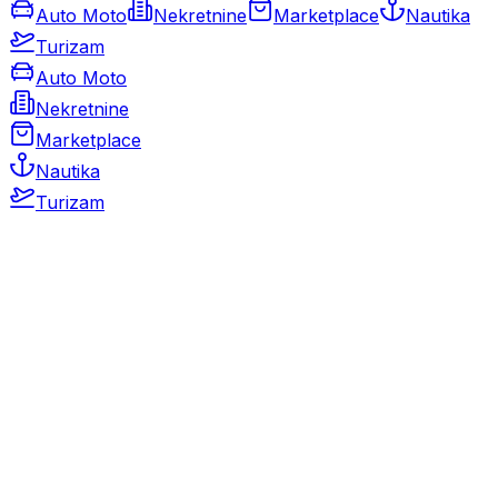
Auto Moto
Nekretnine
Marketplace
Nautika
Turizam
Auto Moto
Nekretnine
Marketplace
Nautika
Turizam
Auto Moto
Rabljeni automobili
Novi automobili
Motocikli / motori
Gospodarska vozila
Rezervni dijelovi i oprema
Kamperi i kamp prikolice