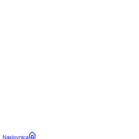
Nautika
Plovila
Charter
Prikolice za plovila
Brodski rezervni dijelovi
Nautička oprema
Brodski motori
Turizam
Apartmani
Sobe
Kuće za odmor
Aranžmani
Naslovnica