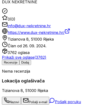
DUX NEKRETNINE
0
(
0
)
info@dux-nekretnine.hr
https://www.dux-nekretnine.hr/
Tizianova 8, 51000 Rijeka
Član od
26. 09. 2024.
3762
oglasa
Prikaži sve oglase
(
3762
)
Recenzije
Dodaj
Nema recenzija
Lokacija oglašivača
Tizianova 8, 51000 Rijeka
Pošalji poruku
Nazovi
Pošalji e-mail