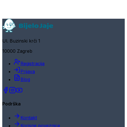
Ul. Buzinski krči 1
10000 Zagreb
Registracija
Prijava
Blog
Podrška
Kontakt
Korisne poveznice