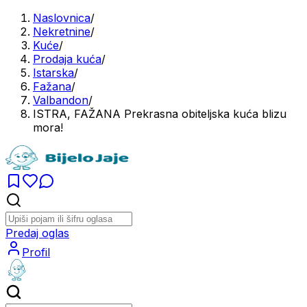
Naslovnica
/
Nekretnine
/
Kuće
/
Prodaja kuća
/
Istarska
/
Fažana
/
Valbandon
/
ISTRA, FAŽANA Prekrasna obiteljska kuća blizu
mora!
Predaj oglas
Profil