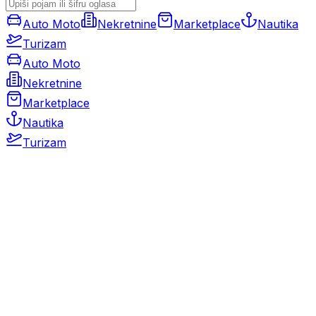
Auto Moto
Nekretnine
Marketplace
Nautika
Turizam
Auto Moto
Nekretnine
Marketplace
Nautika
Turizam
Auto Moto
Rabljeni automobili
Novi automobili
Motocikli / motori
Gospodarska vozila
Rezervni dijelovi i oprema
Kamperi i kamp prikolice