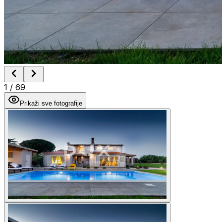
1
/
69
Prikaži sve fotografije