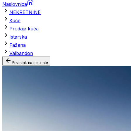
Naslovnica
NEKRETNINE
Kuće
Prodaja kuća
Istarska
Fažana
Valbandon
Povratak na rezultate