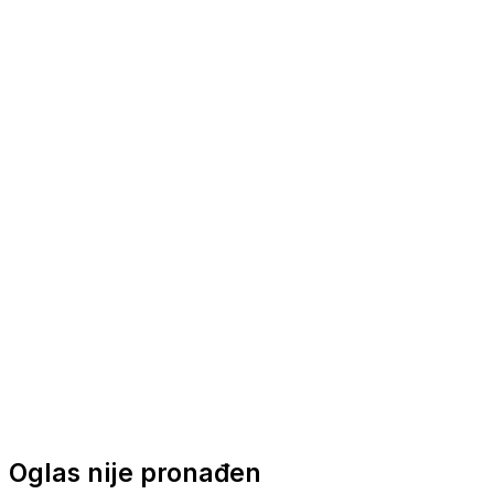
Nautička oprema
Brodski motori
Turizam
Apartmani
Sobe
Kuće za odmor
Aranžmani
Oglas nije pronađen