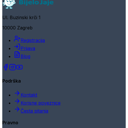
Ul. Buzinski krči 1
10000 Zagreb
Registracija
Prijava
Blog
Podrška
Kontakt
Korisne poveznice
Česta pitanja
Pravno