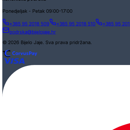
Ponedjeljak - Petak 09:00-17:00
+385 95 2018 509
+385 95 2018 510
+385 95 201
podrska@bijelojaje.hr
© 2026 Bijelo Jaje. Sva prava pridržana.