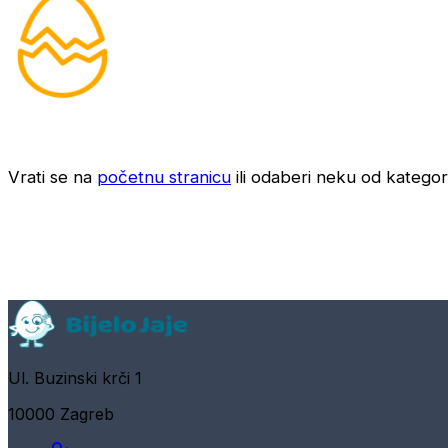
Vrati se na
početnu stranicu
ili odaberi neku od kategori
Ul. Buzinski krči 1
10000 Zagreb