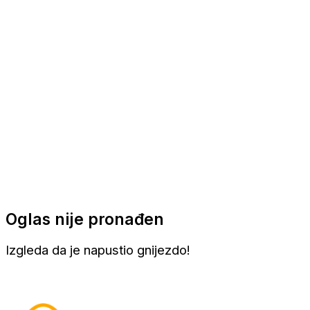
Apartmani
Sobe
Kuće za odmor
Aranžmani
Oglas nije pronađen
Izgleda da je napustio gnijezdo!