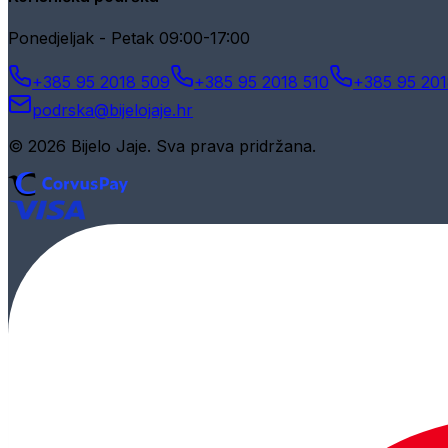
Ponedjeljak - Petak 09:00-17:00
+385 95 2018 509
+385 95 2018 510
+385 95 201
podrska@bijelojaje.hr
© 2026 Bijelo Jaje. Sva prava pridržana.