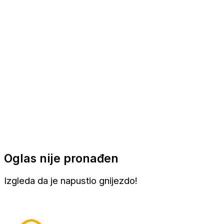
Apartmani
Sobe
Kuće za odmor
Aranžmani
Oglas nije pronađen
Izgleda da je napustio gnijezdo!