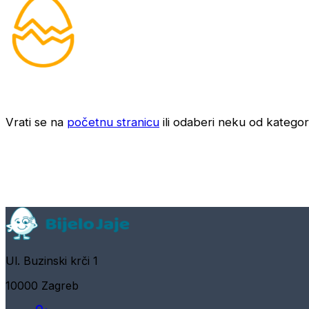
Vrati se na
početnu stranicu
ili odaberi neku od kategori
Ul. Buzinski krči 1
10000 Zagreb