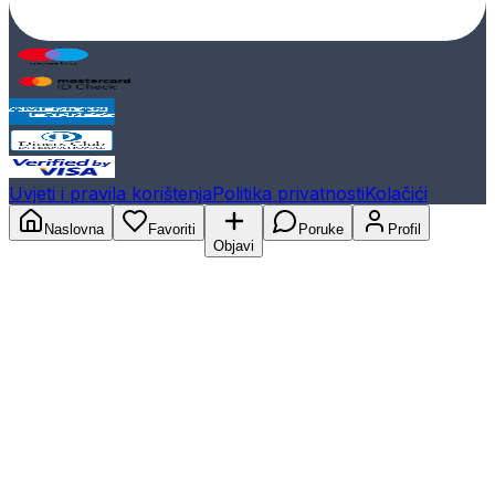
Uvjeti i pravila korištenja
Politika privatnosti
Kolačići
Naslovna
Favoriti
Poruke
Profil
Objavi