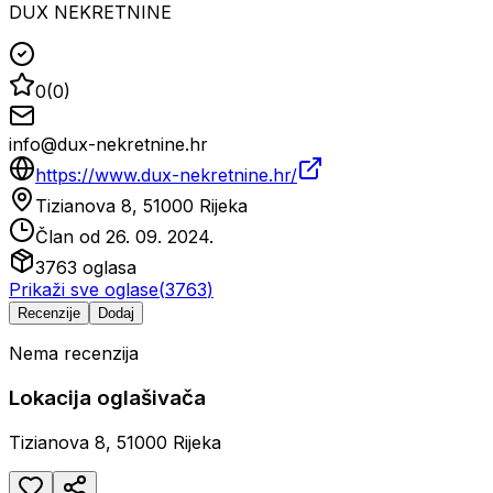
DUX NEKRETNINE
0
(
0
)
info@dux-nekretnine.hr
https://www.dux-nekretnine.hr/
Tizianova 8, 51000 Rijeka
Član od
26. 09. 2024.
3763
oglasa
Prikaži sve oglase
(
3763
)
Recenzije
Dodaj
Nema recenzija
Lokacija oglašivača
Tizianova 8, 51000 Rijeka