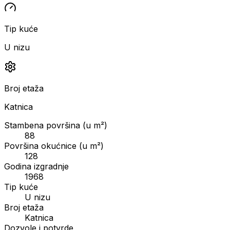
Tip kuće
U nizu
Broj etaža
Katnica
Stambena površina (u m²)
88
Površina okućnice (u m²)
128
Godina izgradnje
1968
Tip kuće
U nizu
Broj etaža
Katnica
Dozvole i potvrde