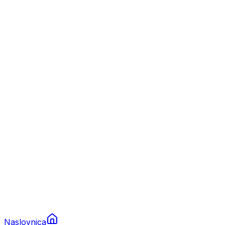
Nautika
Plovila
Charter
Prikolice za plovila
Brodski rezervni dijelovi
Nautička oprema
Brodski motori
Turizam
Apartmani
Sobe
Kuće za odmor
Aranžmani
Naslovnica