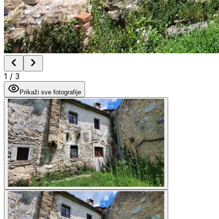
1
/
3
Prikaži sve fotografije