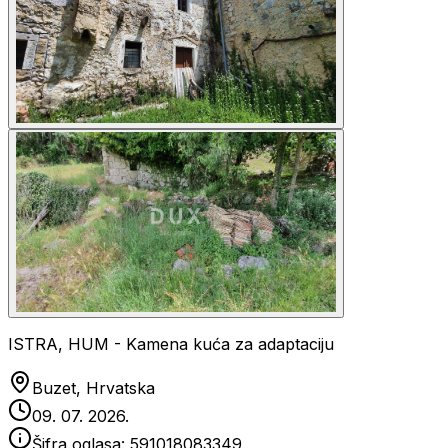
ISTRA, HUM - Kamena kuća za adaptaciju
Buzet, Hrvatska
09. 07. 2026.
Šifra oglasa:
591018083349