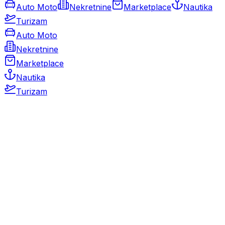
Auto Moto
Nekretnine
Marketplace
Nautika
Turizam
Auto Moto
Nekretnine
Marketplace
Nautika
Turizam
Auto Moto
Rabljeni automobili
Novi automobili
Motocikli / motori
Gospodarska vozila
Rezervni dijelovi i oprema
Kamperi i kamp prikolice