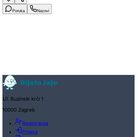
Poruka
Nazovi
Ul. Buzinski krči 1
10000 Zagreb
Registracija
Prijava