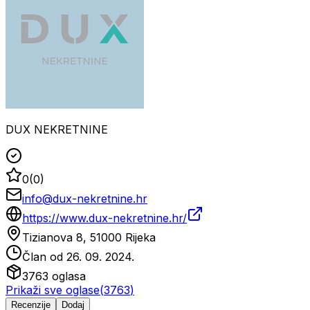
DUX NEKRETNINE
0
(
0
)
info@dux-nekretnine.hr
https://www.dux-nekretnine.hr/
Tizianova 8, 51000 Rijeka
Član od
26. 09. 2024.
3763
oglasa
Prikaži sve oglase
(
3763
)
Recenzije
Dodaj