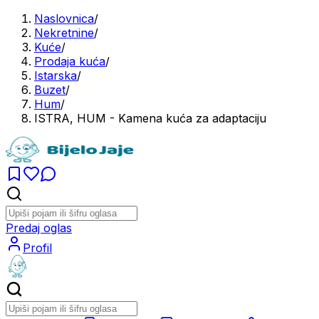
Naslovnica
/
Nekretnine
/
Kuće
/
Prodaja kuća
/
Istarska
/
Buzet
/
Hum
/
ISTRA, HUM - Kamena kuća za adaptaciju
Predaj oglas
Profil