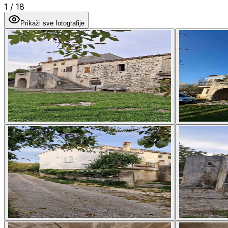
1
/
18
Prikaži sve fotografije