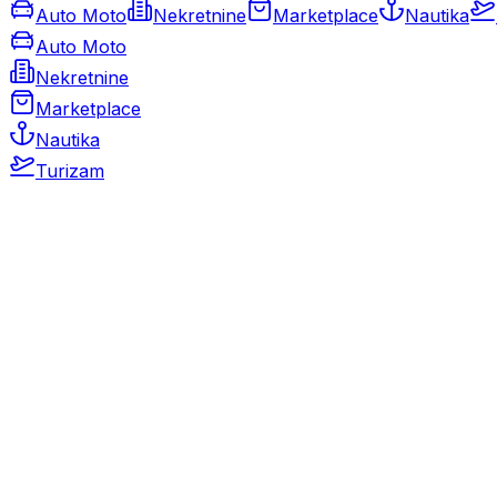
Auto Moto
Nekretnine
Marketplace
Nautika
Auto Moto
Nekretnine
Marketplace
Nautika
Turizam
Auto Moto
Rabljeni automobili
Novi automobili
Motocikli / motori
Gospodarska vozila
Rezervni dijelovi i oprema
Kamperi i kamp prikolice
Oldtimeri