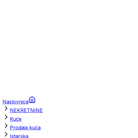
Prikolice za plovila
Brodski rezervni dijelovi
Nautička oprema
Brodski motori
Turizam
Apartmani
Sobe
Kuće za odmor
Aranžmani
Naslovnica
NEKRETNINE
Kuće
Prodaja kuća
Istarska