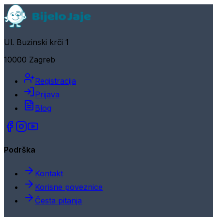
Ul. Buzinski krči 1
10000 Zagreb
Registracija
Prijava
Blog
Podrška
Kontakt
Korisne poveznice
Česta pitanja