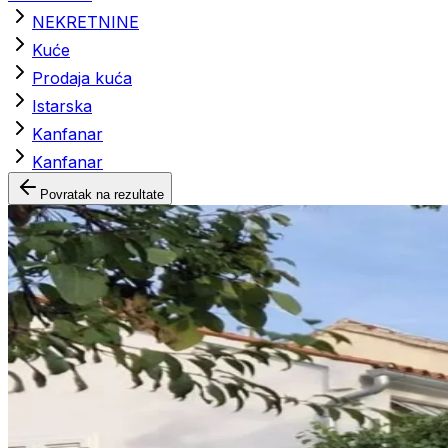
NEKRETNINE
Kuće
Prodaja kuća
Istarska
Kanfanar
Kanfanar
Povratak na rezultate