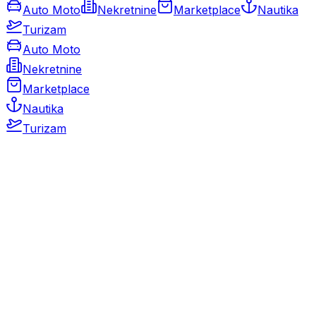
Auto Moto
Nekretnine
Marketplace
Nautika
Turizam
Auto Moto
Nekretnine
Marketplace
Nautika
Turizam
Auto Moto
Rabljeni automobili
Novi automobili
Motocikli / motori
Gospodarska vozila
Rezervni dijelovi i oprema
Kamperi i kamp prikolice