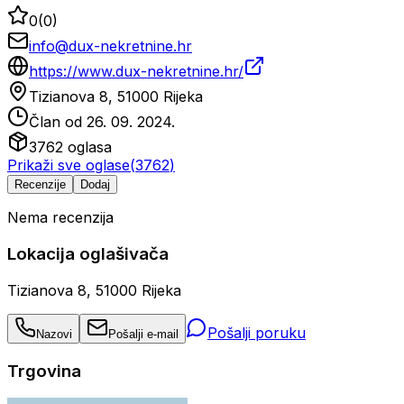
0
(
0
)
info@dux-nekretnine.hr
https://www.dux-nekretnine.hr/
Tizianova 8, 51000 Rijeka
Član od
26. 09. 2024.
3762
oglasa
Prikaži sve oglase
(
3762
)
Recenzije
Dodaj
Nema recenzija
Lokacija oglašivača
Tizianova 8, 51000 Rijeka
Pošalji poruku
Nazovi
Pošalji e-mail
Trgovina