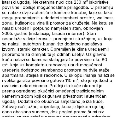
istarski ugođaj. Nekretnina nudi cca 230 m² iskoristive
površine i obiluje mogućnostima prilagodbe. U prizemlju
se nalaze dvije autentične kamene konobe, koje se lako
mogu prenamijeniti u dodatni stambeni prostor, wellness
zonu, kušaonicu vina ili prostor za druženje. Na katu se
nalazi uređen i potpuno namješten stan, obnovljen
2005. godine (instalacije, fasada i interijer). Stan
raspolaže s dvije terase – prednjom i stražnjom, uz koju
se nalazi i autohtoni bunar, što dodatno naglašava
izvorni istarski karakter. Opremljen je klima uređajem i
pripremom za dimnjak te je odmah useljiv. Uz glavnu
kuću nalazi se kamena štala/garaža površine oko 80
m², koja uz kompletnu renovaciju nudi mogućnost
uređenja dodatnog stambenog prostora na dvije etaže,
apartmana, ateljea ili radionice. U sklopu imanja nalazi se
i velika garaža površine gotovo 110 m², što je rijetkost u
ovakvim nekretninama. Prednji dio kuće okrenut je
prema ograđenoj okućnici omeđenoj tradicionalnim
kamenim zidom koji osigurava privatnost i autentičan
ugođaj. Dodatni dio okućnice smješteno je iza kuće.
Zahvaljujući južnoj orijentaciji, kuća je tijekom cijelog
dana obasjana suncem, dok pogled prema šumi niz