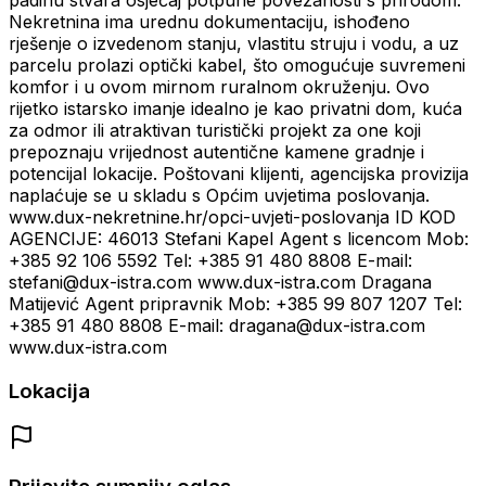
padinu stvara osjećaj potpune povezanosti s prirodom.
Nekretnina ima urednu dokumentaciju, ishođeno
rješenje o izvedenom stanju, vlastitu struju i vodu, a uz
parcelu prolazi optički kabel, što omogućuje suvremeni
komfor i u ovom mirnom ruralnom okruženju. Ovo
rijetko istarsko imanje idealno je kao privatni dom, kuća
za odmor ili atraktivan turistički projekt za one koji
prepoznaju vrijednost autentične kamene gradnje i
potencijal lokacije. Poštovani klijenti, agencijska provizija
naplaćuje se u skladu s Općim uvjetima poslovanja.
www.dux-nekretnine.hr/opci-uvjeti-poslovanja ID KOD
AGENCIJE: 46013 Stefani Kapel Agent s licencom Mob:
+385 92 106 5592 Tel: +385 91 480 8808 E-mail:
stefani@dux-istra.com www.dux-istra.com Dragana
Matijević Agent pripravnik Mob: +385 99 807 1207 Tel:
+385 91 480 8808 E-mail: dragana@dux-istra.com
www.dux-istra.com
Lokacija