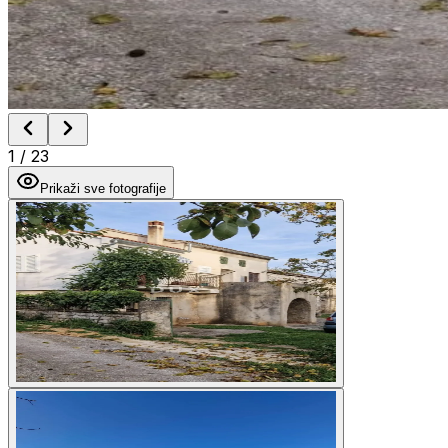
1
/
23
Prikaži sve fotografije