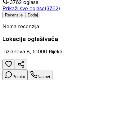
3762
oglasa
Prikaži sve oglase
(
3762
)
Recenzije
Dodaj
Nema recenzija
Lokacija oglašivača
Tizianova 8, 51000 Rijeka
Poruka
Nazovi