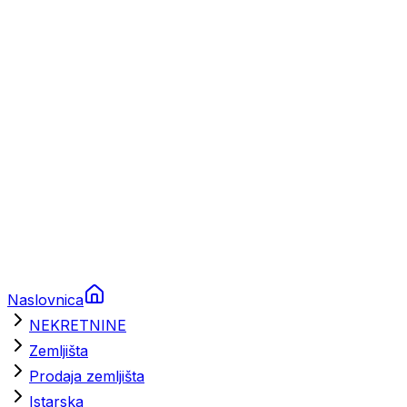
Prikolice za plovila
Brodski rezervni dijelovi
Nautička oprema
Brodski motori
Turizam
Apartmani
Sobe
Kuće za odmor
Aranžmani
Naslovnica
NEKRETNINE
Zemljišta
Prodaja zemljišta
Istarska