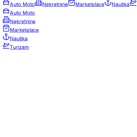
Auto Moto
Nekretnine
Marketplace
Nautika
Auto Moto
Nekretnine
Marketplace
Nautika
Turizam
Auto Moto
Rabljeni automobili
Novi automobili
Motocikli / motori
Gospodarska vozila
Rezervni dijelovi i oprema
Kamperi i kamp prikolice
Oldtimeri