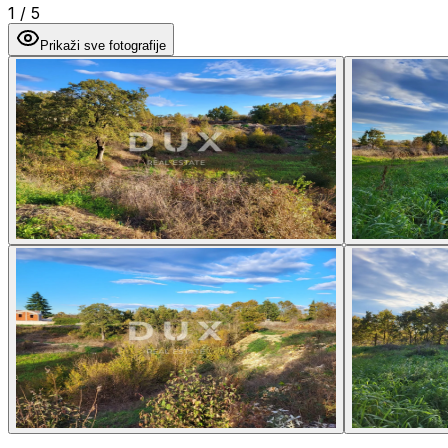
1
/
5
Prikaži sve fotografije